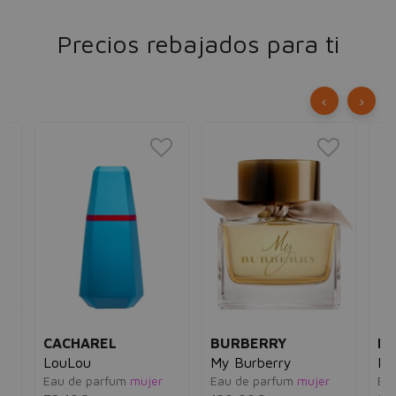
Precios rebajados para ti
‹
›
CACHAREL
BURBERRY
RA
LouLou
My Burberry
Po
e
Eau de parfum
mujer
Eau de parfum
mujer
Eau