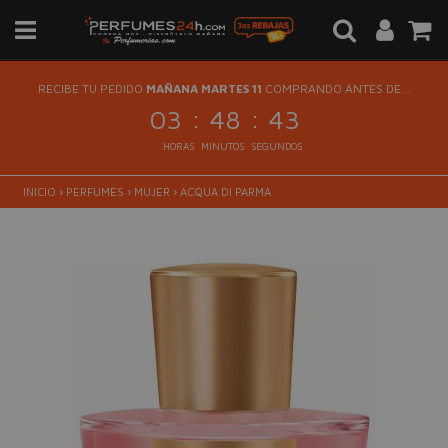
RECIBE TU PEDIDO
MAÑANA MARTES 11
COMPRANDO ANTES DE...
:
:
03
48
43
HORAS
MINUTOS
SEGUNDOS
INICIO
›
PERFUMES
›
MUJER
›
ACQUA DI PARMA