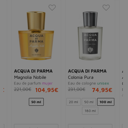
ACQUA DI PARMA
ACQUA DI PARMA
AC
Magnolia Nobile
Colonia Pura
Ac
Eau de parfum
mujer
Eau de cologne
unisex
Co
5€
221,00€
104,95€
231,00€
74,95€
Eau
10
50 ml
20 ml
50 ml
100 ml
180 ml