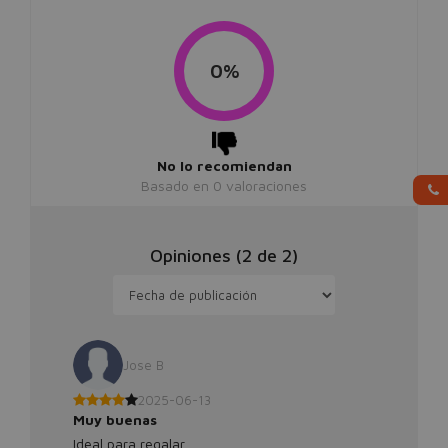
0%
No lo recomiendan
Basado en
0
valoraciones
Opiniones (
2
de
2
)
Jose B
2025-06-13
Muy buenas
Ideal para regalar