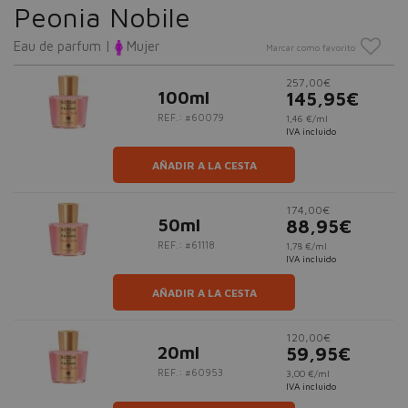
Peonia Nobile
Eau de parfum |
Mujer
Marcar como favorito
257,00€
100ml
145,95€
REF.: #60079
1,46 €/ml
IVA incluido
AÑADIR A LA CESTA
174,00€
50ml
88,95€
REF.: #61118
1,78 €/ml
IVA incluido
AÑADIR A LA CESTA
120,00€
20ml
59,95€
REF.: #60953
3,00 €/ml
IVA incluido