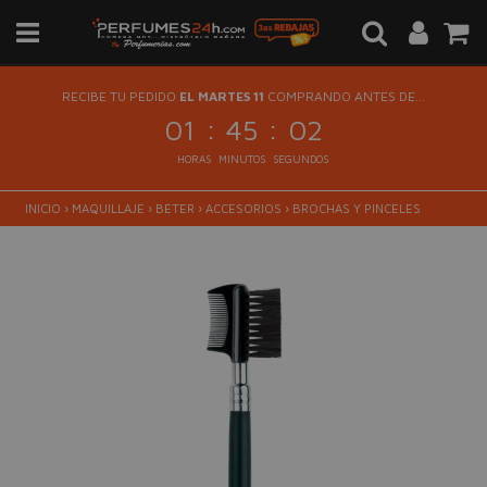
RECIBE TU PEDIDO
EL MARTES 11
COMPRANDO ANTES DE...
:
:
01
45
02
HORAS
MINUTOS
SEGUNDOS
INICIO
›
MAQUILLAJE
›
BETER
›
ACCESORIOS
›
BROCHAS Y PINCELES