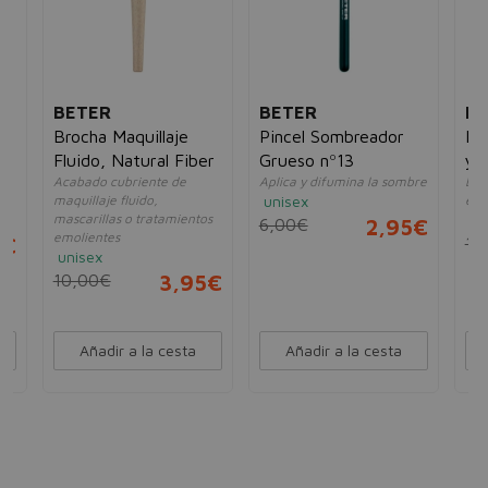
BETER
BETER
BE
Brocha Maquillaje
Pincel Sombreador
Li
Fluido, Natural Fiber
Grueso nº13
y 
Acabado cubriente de
Aplica y difumina la sombre
Bro
maquillaje fluido,
unisex
en 
mascarillas o tratamientos
un
6,00€
2,95€
emolientes
5€
12
unisex
10,00€
3,95€
Añadir a la cesta
Añadir a la cesta