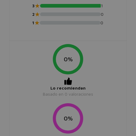
★
3
1
★
2
0
★
1
0
0%
Lo recomiendan
Basado en
0
valoraciones
0%