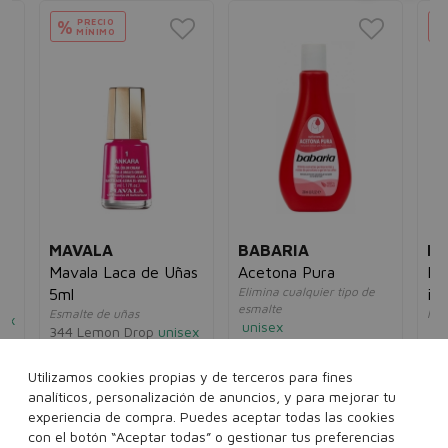
PRECIO
%
MÍNIMO
MAVALA
BABARIA
EC
ml
Mavala Laca de Uñas
Acetona Pura
Ha
l
Elimina cualquier tipo de
5ml
in
esmalte
Esmalte de uñas
Man
sex
unisex
344 Lemon Drop
unisex
un
3,00€
2,95€
8€
7,80€
3,98€
4,
Utilizamos cookies propias y de terceros para fines
200 ml
analíticos, personalización de anuncios, y para mejorar tu
experiencia de compra. Puedes aceptar todas las cookies
..
Ver más...
con el botón “Aceptar todas” o gestionar tus preferencias