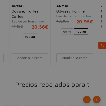
ARMAF
ARMAF
A
Odyssey Toffee
Odyssey Homme
Cl
Eau de parfum
hombre
Coffee
Mi
40,30€
20,95€
Eau de parfum
unisex
Ea
5€
41,12€
20,56€
60
60 ml
100 ml
100 ml
Añadir a la cesta
Añadir a la cesta
Precios rebajados para ti
‹
›