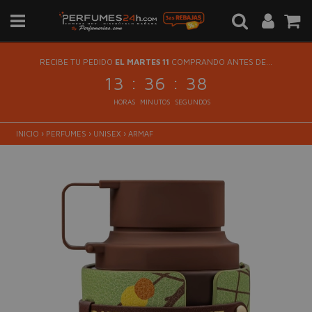
RECIBE TU PEDIDO
EL MARTES 11
COMPRANDO ANTES DE...
:
:
13
36
38
HORAS
MINUTOS
SEGUNDOS
INICIO
›
PERFUMES
›
UNISEX
›
ARMAF