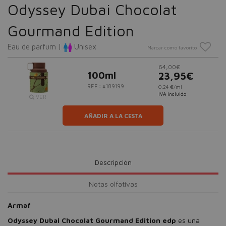
Odyssey Dubai Chocolat
Gourmand Edition
Eau de parfum |
Unisex
Marcar como favorito
64,00€
100ml
23,95€
REF.: #189199
0,24 €/ml
IVA incluido
VER
AÑADIR A LA CESTA
Descripción
Notas olfativas
Armaf
Odyssey Dubai Chocolat Gourmand Edition edp
es una