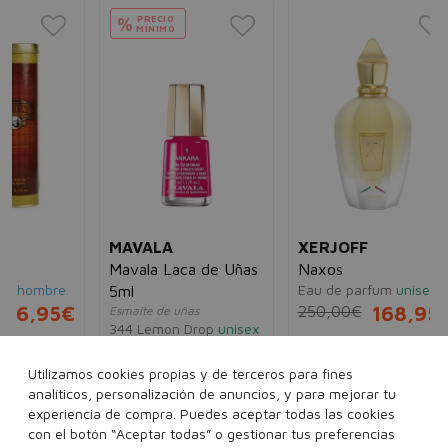
PRECIO
%
MÍNIMO
NA
Na
Eau
33
MAVALA
XERJOFF
Mavala Laca de Uñas
Naxos
e
Eau de parfum
unisex
5ml
5€
250,00€
168,95€
Esmalte de uñas
344 Lemon Drop
unisex
7,80€
3,98€
100 ml
Utilizamos cookies propias y de terceros para fines
analíticos, personalización de anuncios, y para mejorar tu
experiencia de compra. Puedes aceptar todas las cookies
Ver más...
con el botón “Aceptar todas” o gestionar tus preferencias