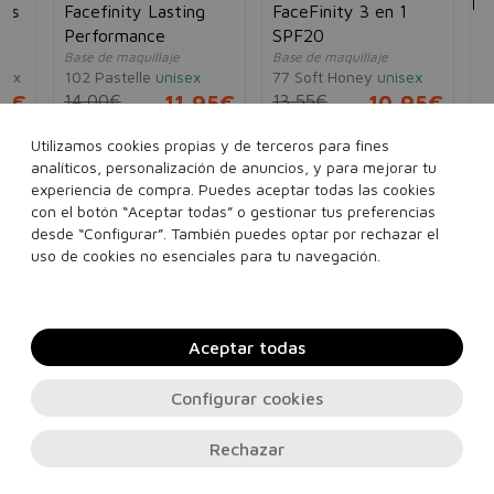
as
Facefinity Lasting
FaceFinity 3 en 1
Performance
SPF20
Base de maquillaje
Base de maquillaje
ex
102 Pastelle
unisex
77 Soft Honey
unisex
8€
14,00€
11,95€
13,55€
10,95€
Utilizamos cookies propias y de terceros para fines
analíticos, personalización de anuncios, y para mejorar tu
experiencia de compra. Puedes aceptar todas las cookies
..
Ver más...
con el botón “Aceptar todas” o gestionar tus preferencias
desde “Configurar”. También puedes optar por rechazar el
Añadir a la cesta
Añadir a la cesta
uso de cookies no esenciales para tu navegación.
Aceptar todas
Configurar cookies
Rechazar
Contacto, soporte e información legal
© 2026
PERFUMES24H.COM
. Todos los derechos reservados