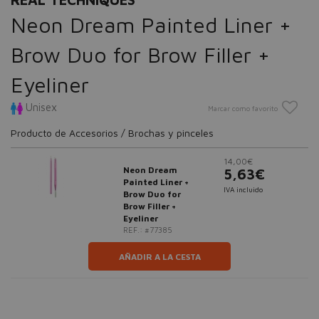
Neon Dream Painted Liner +
Brow Duo for Brow Filler +
Eyeliner
Unisex
Marcar como favorito
Producto de Accesorios / Brochas y pinceles
14,00€
Neon Dream
5,63€
Painted Liner +
IVA incluido
Brow Duo for
Brow Filler +
Eyeliner
REF.: #77385
AÑADIR A LA CESTA