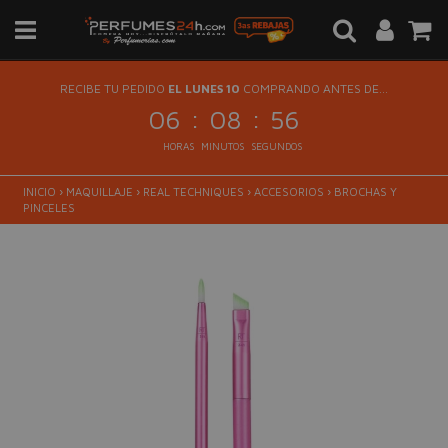
RECIBE TU PEDIDO
EL LUNES 10
COMPRANDO ANTES DE...
:
:
06
08
56
HORAS
MINUTOS
SEGUNDOS
INICIO
›
MAQUILLAJE
›
REAL TECHNIQUES
›
ACCESORIOS
›
BROCHAS Y
PINCELES