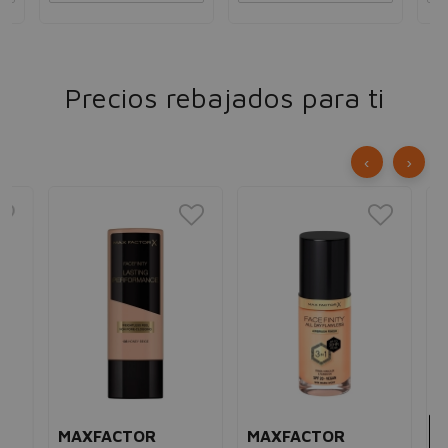
Precios rebajados para ti
‹
›
BE
Es
de
Par
cr
un
4,
Es
MAXFACTOR
MAXFACTOR
de