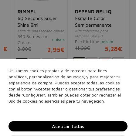
RIMMEL
DEPEND GEL IQ
r
60 Seconds Super
Esmalte Color
Shine 8ml
Semipermanente
Laca de uñas secado rápido
Alta cobertura para
340 Berries and
lámpara UV/LED
unisex
Electric Lime
unisex
Cream
5€
11,00€
5,28€
3,00€
2,95€
Utilizamos cookies propias y de terceros para fines
Ver más...
809 Darling, You Are
analíticos, personalización de anuncios, y para mejorar tu
Fabulous! color
experiencia de compra. Puedes aceptar todas las cookies
Ver más...
con el botón “Aceptar todas” o gestionar tus preferencias
desde “Configurar”. También puedes optar por rechazar el
Añadir a la cesta
Añadir a la cesta
uso de cookies no esenciales para tu navegación.
Aceptar todas