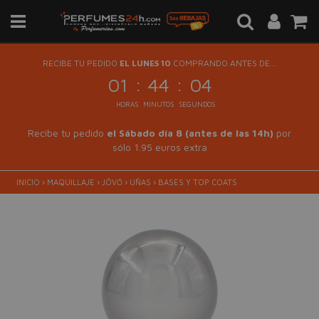
RECIBE TU PEDIDO
EL LUNES 10
COMPRANDO ANTES DE...
:
:
01
44
04
HORAS
MINUTOS
SEGUNDOS
Recibe tu pedido
el Sábado día 8 (antes de las 14h)
por
sólo 1.95 euros extra
INICIO
›
MAQUILLAJE
›
JÖVŐ
›
UÑAS
›
BASES Y TOP COATS