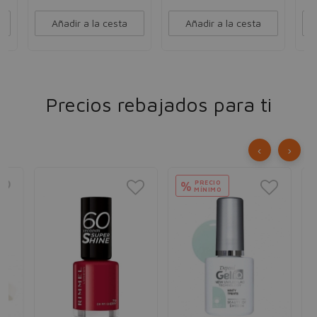
Añadir a la cesta
Añadir a la cesta
Precios rebajados para ti
‹
›
PRECIO
%
MÍNIMO
BE
Co
co
Man
pre
un
6,