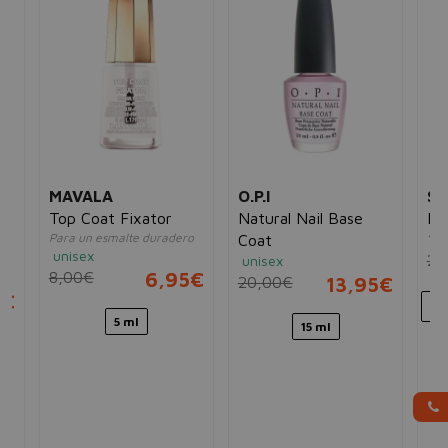
MAVALA
O.P.I
SA
Top Coat Fixator
Natural Nail Base
Mi
Para un esmalte duradero
101
Coat
unisex
26
unisex
8,00€
6,95€
20,00€
13,95€
5€
5 ml
15 ml