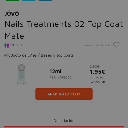
JÖVŐ
Nails Treatments 02 Top Coat
Mate
Unisex
Marcar como favorito
Producto de Uñas / Bases y top coats
2,50€
12ml
1,95€
REF.: #188065
0,16 €/ml
IVA incluido
VER
AÑADIR A LA CESTA
Descripción