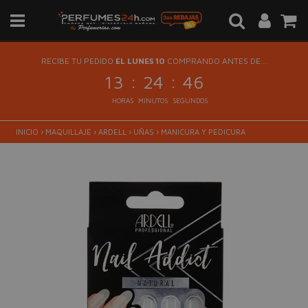
RECIBE TU PEDIDO
EL LUNES 10
COMPRANDO ANTES DE...
:
:
13
24
46
HORAS
MINUTOS
SEGUNDOS
INICIO
›
MAQUILLAJE
›
ARDELL
›
UÑAS
›
MANICURA Y PEDICURA