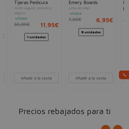
UV
Tijeras Pedicura
Emery Boards
Ma
Corte regular, preciso y
Lima de uñas
Ma
seguro
unisex
un
uñ
unisex
7,00€
6,95€
18
30,00€
11,95€
8 unidades
5€
1 unidades
Añadir a la cesta
Añadir a la cesta
Precios rebajados para ti