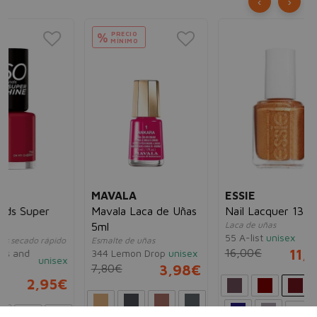
‹
›
PRECIO
%
MÍNIMO
BO
Ve
He
Esm
200
ral
10
MAVALA
ESSIE
Mavala Laca de Uñas
Nail Lacquer 13,5ml
Laca de uñas
5ml
55 A-list
unisex
ido
Esmalte de uñas
16,00€
11,95€
344 Lemon Drop
unisex
sex
7,80€
3,98€
5€
Ver más...