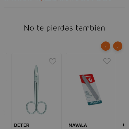
No te pierdas también
‹
›
BETER
MAVALA
U