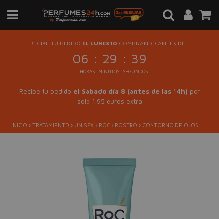
RECIBE TU PEDIDO
EL LUNES 10
COMPRANDO ANTES DE...
:
:
06
29
39
HORAS
MINUTOS
SEGUNDOS
Recibe tu pedido
el Sábado día 8 (antes de las 14h)
por
sólo 1.95 euros extra
INICIO
›
TRATAMIENTO
›
UNISEX
›
ROC
›
ROSTRO
›
CONTORNO DE OJOS