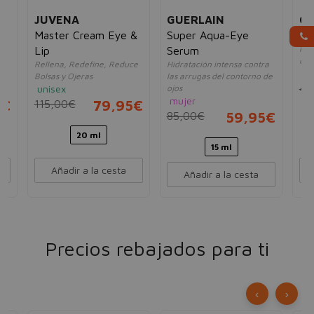
N
JUVENA
GUERLAIN
CL
Master Cream Eye &
Super Aqua-Eye
Al
Ilu
nd
Lip
Serum
oje
e
Rellena, Redefine, Reduce
Hidratación intensa contra
mu
Bolsas y Ojeras
las arrugas del contorno de
40
unisex
ojos
mujer
5€
115,00€
79,95€
85,00€
59,95€
20 ml
15 ml
Añadir a la cesta
Añadir a la cesta
Precios rebajados para ti
‹
›