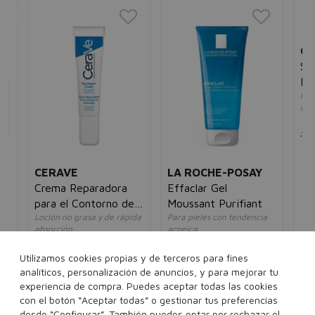
CERAVE
LA ROCHE-POSAY
GA
Crema Reparadora
Effaclar Gel
Sk
para el Contorno de
Moussant Purifiant
Mi
te
Loción no grasa y de rápida
Para pieles con tendencia
Limp
Ojos
absorción
acneica
de p
unisex
unisex
un
Utilizamos cookies propias y de terceros para fines
5€
35,00€
16,95€
33,19€
18,95€
10
analíticos, personalización de anuncios, y para mejorar tu
experiencia de compra. Puedes aceptar todas las cookies
14 ml
200 ml
400 ml
con el botón “Aceptar todas” o gestionar tus preferencias
desde “Configurar”. También puedes optar por rechazar el