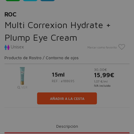
ROC
Multi Correxion Hydrate +
Plump Eye Cream
Unisex
Marcar como favorito
Producto de Rostro / Contorno de ojos
30,00€
15ml
15,99€
REF.: #188695
1,07 €/ml
IVA incluido
VER
AÑADIR A LA CESTA
Descripción