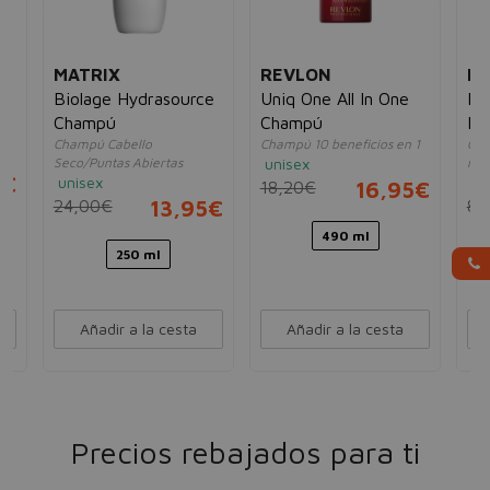
MATRIX
REVLON
KÉ
Biolage Hydrasource
Uniq One All In One
Dis
Champú
Champú
Fl
Champú Cabello
Champú 10 beneficios en 1
Cha
Seco/Puntas Abiertas
unisex
ind
5€
unisex
un
18,20€
16,95€
24,00€
13,95€
84
490 ml
250 ml
Añadir a la cesta
Añadir a la cesta
Precios rebajados para ti