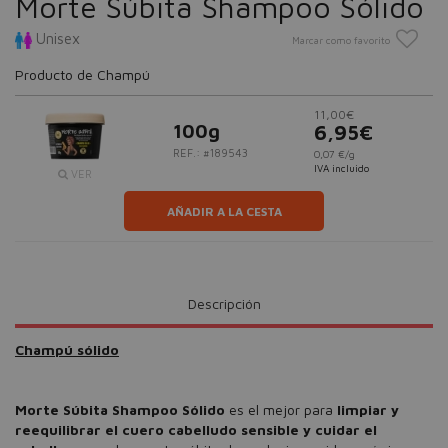
Morte Súbita Shampoo Sólido
Unisex
Marcar como favorito
Producto de Champú
11,00€
100g
6,95€
REF.: #189543
0,07 €/g
IVA incluido
VER
AÑADIR A LA CESTA
Descripción
Champú sólido
Morte Súbita Shampoo Sólido
es el mejor para
limpiar y
reequilibrar el cuero cabelludo sensible y cuidar el