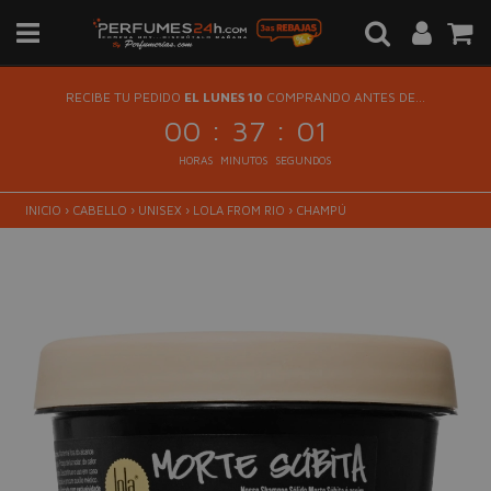
RECIBE TU PEDIDO
EL LUNES 10
COMPRANDO ANTES DE...
:
:
00
37
01
HORAS
MINUTOS
SEGUNDOS
INICIO
›
CABELLO
›
UNISEX
›
LOLA FROM RIO
›
CHAMPÚ