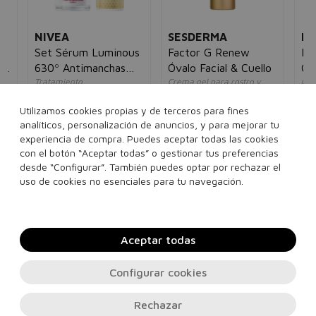
NIVEA
SESDERMA
D
Set Sérum Luminous
Factor G Renew
Ri
e
630º Antimanchas
Óvalo Facial & Cuello
Cr
ida
Tratamiento
Crema gel para rostro y
Cre
30ml + Crema de Día
antiedad/antimanchas
cuello
y c
SPF50 40ml
unisex
unisex
un
Utilizamos cookies propias y de terceros para fines
5€
55,00€
29,95€
39,95€
32,95€
3,
analíticos, personalización de anuncios, y para mejorar tu
experiencia de compra. Puedes aceptar todas las cookies
con el botón “Aceptar todas” o gestionar tus preferencias
set
50 ml
desde “Configurar”. También puedes optar por rechazar el
Añadir a la cesta
Añadir a la cesta
uso de cookies no esenciales para tu navegación.
Aceptar todas
Configurar cookies
Rechazar
Contacto, soporte e información legal