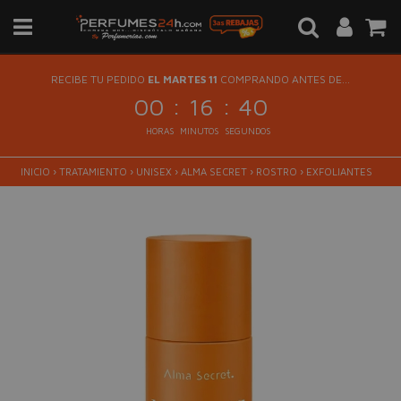
RECIBE TU PEDIDO
EL MARTES 11
COMPRANDO ANTES DE...
:
:
00
16
40
HORAS
MINUTOS
SEGUNDOS
INICIO
›
TRATAMIENTO
›
UNISEX
›
ALMA SECRET
›
ROSTRO
›
EXFOLIANTES