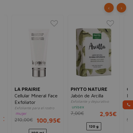
‹
›
LA PRAIRIE
PHYTO NATURE
CL
Cellular Mineral Face
Jabón de Arcilla
Fr
Exfoliante y depurativo
Exfoliator
Cr
unisex
Exfoliante para el rostro
Exf
7,00€
2,95€
mujer
un
5€
210,00€
100,95€
56
120 g
100 ml