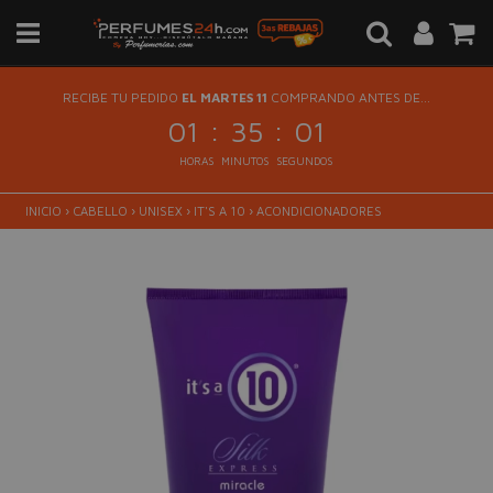
RECIBE TU PEDIDO
EL MARTES 11
COMPRANDO ANTES DE...
:
:
01
35
01
HORAS
MINUTOS
SEGUNDOS
INICIO
›
CABELLO
›
UNISEX
›
IT'S A 10
›
ACONDICIONADORES