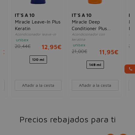
IT'S A 10
IT'S A 10
PH
st
Miracle Leave-In Plus
Miracle Deep
Ph
Keratin
Conditioner Plus
Fo
Acondicionador leave-in
Acondicionador con
Aco
Keratin
Ac
unisex
keratina
un
unisex
20,44€
12,95€
38
5€
21,00€
11,95€
120 ml
148 ml
Añadir a la cesta
Añadir a la cesta
Precios rebajados para ti