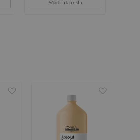
Añadir a la cesta
BABARI
Champú d
Champú ant
unisex
5,00€