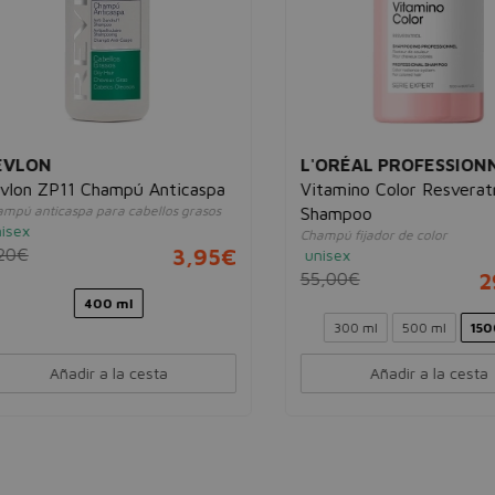
LON
L'ORÉAL PROFESSIONNE
n ZP11 Champú Anticaspa
Vitamino Color Resveratrol
 anticaspa para cabellos grasos
Shampoo
x
Champú fijador de color
€
3,95€
unisex
55,00€
29,
400 ml
300 ml
500 ml
1500 m
Añadir a la cesta
Añadir a la cesta