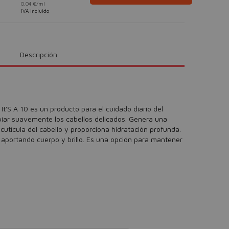
0,04 €/ml
IVA incluido
Descripción
It'S A 10 es un producto para el cuidado diario del
mpiar suavemente los cabellos delicados. Genera una
utícula del cabello y proporciona hidratación profunda.
o, aportando cuerpo y brillo. Es una opción para mantener