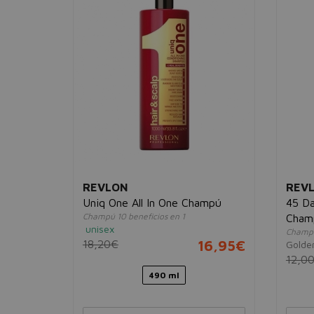
REVLON
REV
Uniq One All In One Champú
45 Da
men
Champú 10 beneficios en 1
Cham
unisex
Champú 
39,95€
18,20€
16,95€
Golde
12,0
490 ml