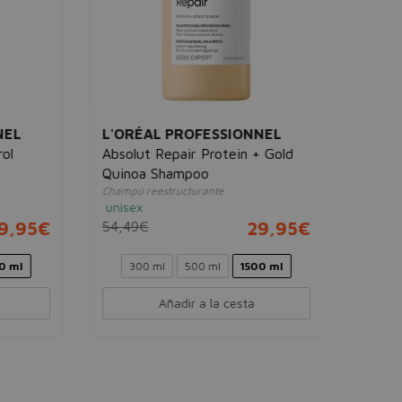
L
L'ORÉAL PROFESSIONNEL
Absolut Repair Protein + Gold
Quinoa Shampoo
Champú reestructurante
unisex
95€
54,49€
29,95€
l
300 ml
500 ml
1500 ml
Añadir a la cesta