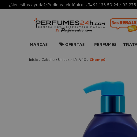
¿Necesitas ayuda?/Pedidos telefónicos:
91 136 50 24
/
93 275
MARCAS
OFERTAS
PERFUMES
TRAT
Inicio
›
Cabello
›
Unisex
›
It's A 10
›
Champú