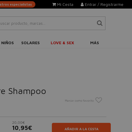
Mi Cesta
Entrar / Registrarme
tros especialistas
 NIÑOS
SOLARES
LOVE & SEX
MÁS
ure Shampoo
Marcar como favorito
20,00€
10,95€
AÑADIR A LA CESTA