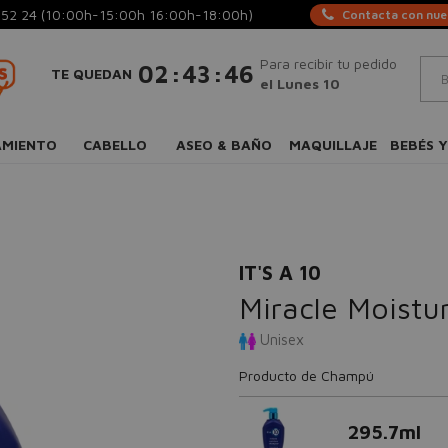
 52 24
(10:00h-15:00h 16:00h-18:00h)
Contacta con nues
Para recibir tu pedido
:
:
02
43
46
TE QUEDAN
el Lunes 10
AMIENTO
CABELLO
ASEO & BAÑO
MAQUILLAJE
BEBÉS Y
IT'S A 10
Miracle Moist
Unisex
Producto de Champú
295.7ml