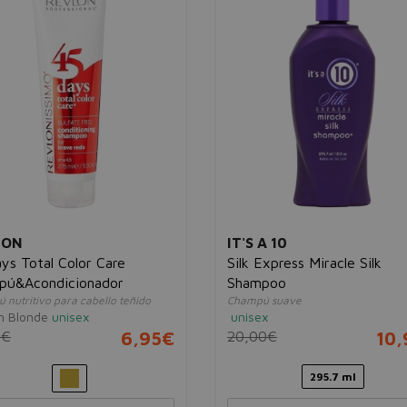
LON
IT'S A 10
ys Total Color Care
Silk Express Miracle Silk
pú&Acondicionador
Shampoo
nutritivo para cabello teñido
Champú suave
n Blonde
unisex
unisex
0€
6,95€
20,00€
10
295.7 ml