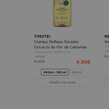
TIMOTEI
REV
ante
Champú Reflejos Dorados
Revlo
Champú
Extracto de Flor de Camomila
unise
Champú para cabello rubio
6,20
unisex
4,95€
6,00€
4,95€
400ml + 350 ml
400 ml
Añadir a la cesta