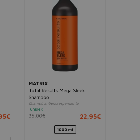
MATRIX
KÉRAST
Total Results Mega Sleek
Densifiq
Shampoo
Shampoo
Champú antiencrespamiento
Champú den
unisex
hombre
,95€
35,00€
22,95€
58,00€
1000 ml