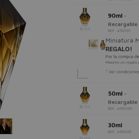
90ml
-
Recargable
VER
REF.: #190101
Miniatura M
REGALO!
Por la compra de
Máximo un regalo 
* Ver condicione
50ml
-
Recargable
VER
REF.: #190095
30ml
REF.: #190091
VER