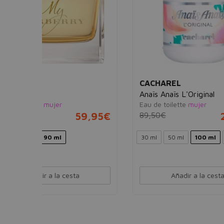
CACHAREL
HER
Anaïs Anaïs L'Original
Terre
Eau de toilette
mujer
Eau de
59,95€
89,50€
29,95€
100,
30 ml
50 ml
100 ml
Ver 2 sets
50 ml
Añadir a la cesta