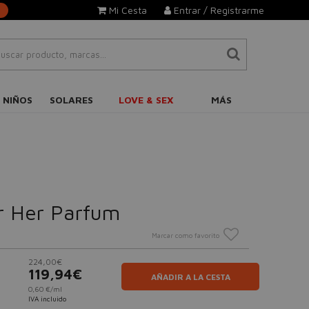
Mi Cesta
Entrar / Registrarme
 NIÑOS
SOLARES
LOVE & SEX
MÁS
or Her Parfum
Marcar como favorito
224,00€
119,94€
AÑADIR A LA CESTA
0,60 €/ml
IVA incluido