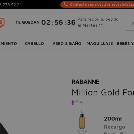
3 275 52 24
Contacta con nuestros especialistas
Para recibir tu pedido
:
:
02
56
36
TE QUEDAN
el Martes 11
AMIENTO
CABELLO
ASEO & BAÑO
MAQUILLAJE
BEBÉS Y
RABANNE
Million Gold F
Mujer
200ml
-
Recarga
VER
REF.: #190103