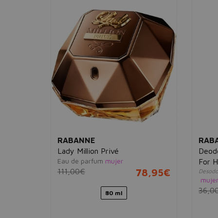
RABANNE
RAB
r 90ml +
Lady Million Privé
Deodo
Eau de parfum
mujer
0ml
For H
111,00€
78,95€
Desodo
muje
01,95€
36,0
80 ml