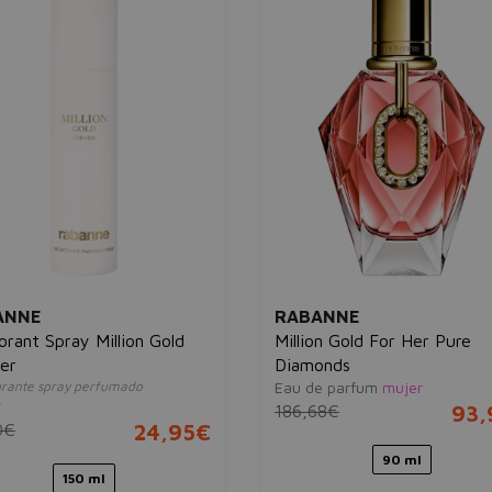
ANNE
RABANNE
rant Spray Million Gold
Million Gold For Her Pure
er
Diamonds
rante spray perfumado
Eau de parfum
mujer
r
186,68€
93,
0€
24,95€
90 ml
150 ml