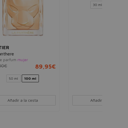
30 ml
CACHAREL
LouLou
Eau de parfum
mujer
95€
78,10€
24,90€
30 ml
50 ml
Añadir a la cesta