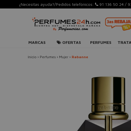
¿Necesitas ayuda?/Pedidos telefónicos:
91 136 50 24
/
9
MARCAS
OFERTAS
PERFUMES
TRAT
Inicio
›
Perfumes
›
Mujer
›
Rabanne