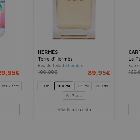
MÈS
CARTIER
 d'Hermès
La Panthere
 toilette
hombre
Eau de parfum
mujer
00€
89,95€
160,00€
89,
100 ml
125 ml
200 ml
50 ml
100 ml
Ver 7 sets
Añadir a la cesta
Añadir a la cesta