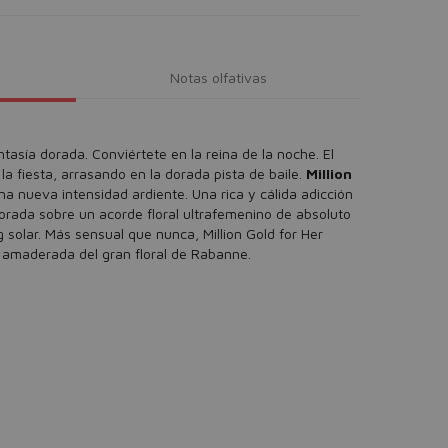
Notas olfativas
ntasía dorada. Conviértete en la reina de la noche. El
la fiesta, arrasando en la dorada pista de baile.
Million
a nueva intensidad ardiente. Una rica y cálida adicción
dorada sobre un acorde floral ultrafemenino de absoluto
 solar. Más sensual que nunca, Million Gold for Her
 amaderada del gran floral de Rabanne.