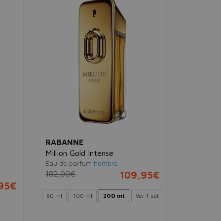
RABANNE
RABAN
Million Gold Intense
Paco Ra
Eau de parfum
hombre
Eau de toi
182,00€
109,95€
83,50€
95€
50 ml
100 ml
200 ml
Ver 1 set