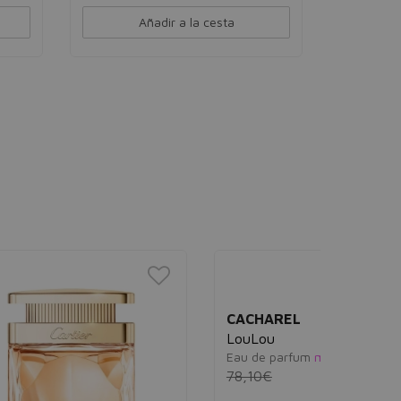
Añadir a la cesta
ELIZAB
5th Aven
Eau de pa
75,00€