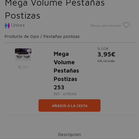
Mega Volume Pestañas
Postizas
Unisex
Marcar como favorito
Producto de Ojos / Pestañas postizas
9,00€
Mega
3,95€
Volume
IVA incluido
VER
Pestañas
Postizas
253
REF.: #178766
AÑADIR A LA CESTA
Descripción