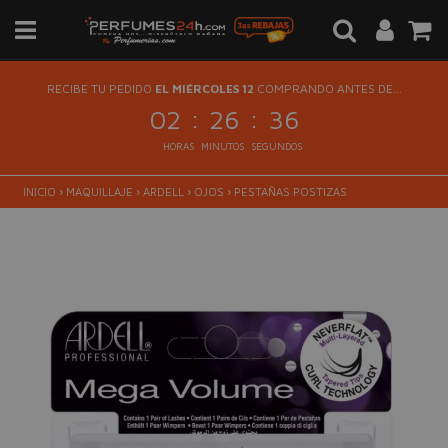
RECIBE TU PEDIDO
EL MIÉRCOLES 12
COMPRANDO ANTES DE...
:
:
02
26
35
HORAS
MINUTOS
SEGUNDOS
INICIO
›
MAQUILLAJE
›
ARDELL
›
OJOS
›
PESTAÑAS POSTIZAS