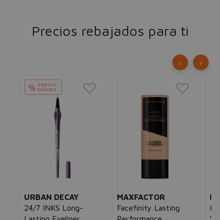
Precios rebajados para ti
‹
›
BO
Li
Ey
Som
09 
Kha
13
MAXFACTOR
MAXFACTOR
Facefinity Lasting
False Lash Effect
Performance
XXL