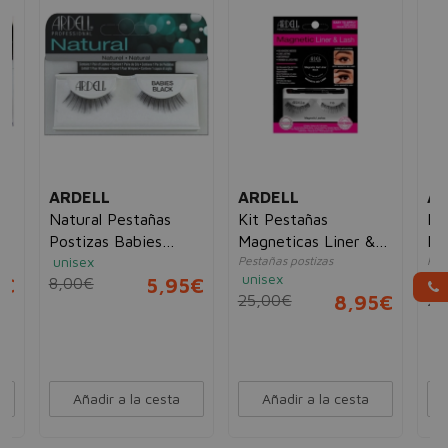
ARDELL
ARDELL
AR
Natural Pestañas
Kit Pestañas
Ki
Postizas Babies
Magneticas Liner &
Ma
unisex
Pestañas postizas
Pes
Black
Lash 110
La
unisex
un
0€
8,00€
5,95€
25,00€
8,95€
20
Añadir a la cesta
Añadir a la cesta