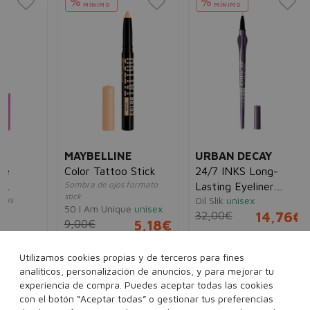
%
%
MÍNIMO
MÍNIMO
RI
Sc
Wa
001
Ka
10
MAYBELLINE
URBAN DECAY
Color Tattoo Stick
24/7 INKS Long-
Sombra de ojos formato
Lasting Eyeliner
stick
Oil Slik
unisex
Liquide
50 I Am Unique
unisex
32,00€
14,76€
9,00€
5,18€
5€
Utilizamos cookies propias y de terceros para fines
analíticos, personalización de anuncios, y para mejorar tu
experiencia de compra. Puedes aceptar todas las cookies
con el botón “Aceptar todas” o gestionar tus preferencias