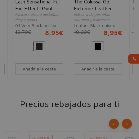
e
Lash Sensational Full
The Colossal Go
Má
Fan Effect 9.5ml
Extreme Leather
Bo
Máscara efecto pestañas
Máscara de pestañas
Más
Black
desplegadas
volumen y expresión
cur
01 Very Black
unisex
Leather Black
unisex
01 
5€
10,70€
8,95€
10,00€
8,95€
13
Añadir a la cesta
Añadir a la cesta
Precios rebajados para ti
‹
›
PRECIO
PRECIO