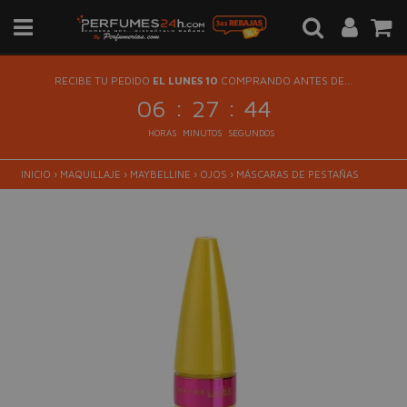
RECIBE TU PEDIDO
EL LUNES 10
COMPRANDO ANTES DE...
:
:
06
27
44
HORAS
MINUTOS
SEGUNDOS
INICIO
›
MAQUILLAJE
›
MAYBELLINE
›
OJOS
›
MÁSCARAS DE PESTAÑAS