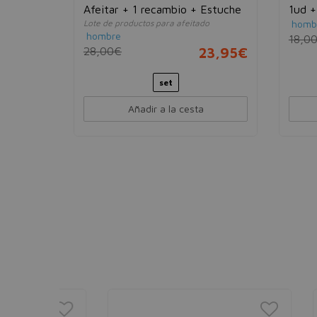
Afeitar + 1 recambio + Estuche
1ud +
2,95€
Lote de productos para afeitado
homb
200m
hombre
18,0
28,00€
23,95€
set
Añadir a la cesta