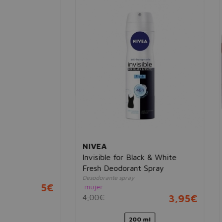
NIVEA
PRO
Spray
Invisible for Black & White
Pre-S
Crema 
Fresh Deodorant Spray
homb
Desodorante spray
2,95€
12,0
mujer
4,00€
3,95€
200 ml