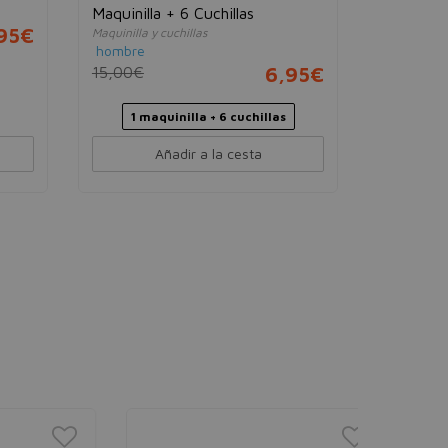
Maquinilla + 6 Cuchillas
Sensitive
95€
Maquinilla y cuchillas
Maquinillas 
hombre
hombre
15,00€
6,95€
6,00€
1 maquinilla + 6 cuchillas
Añadir a la cesta