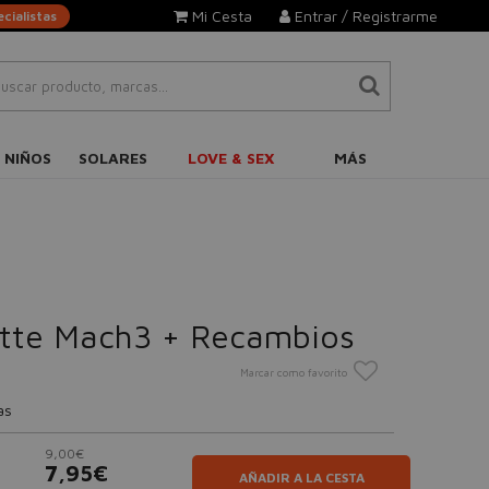
Mi Cesta
Entrar / Registrarme
cialistas
 NIÑOS
SOLARES
LOVE & SEX
MÁS
lette Mach3 + Recambios
Marcar como favorito
as
9,00€
7,95€
AÑADIR A LA CESTA