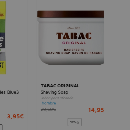
GILLET
Gillette 
Cuidado para
hombre
7,00€
TABAC ORIGINAL
ue3
Shaving Soap
Jabón para afeitado
hombre
28,60€
14,95€
95€
125 g