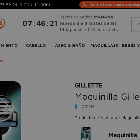
75 52 24
(9:00h-14:00h)
Contacta con nuestros espe
Recibe tu pedido
MAÑANA
:
:
07
46
21
Sábado día 8 (antes de las
14h)
por sólo 1.95 euros extra
AMIENTO
CABELLO
ASEO & BAÑO
MAQUILLAJE
BEBÉS Y
as
GILLETTE
Maquinilla Gil
Hombre
Producto de Afeitado / Maquinill
Maquinilla