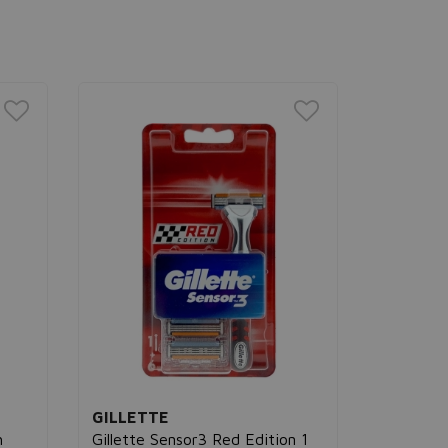
GILLETTE
GILLET
h
Gillette Sensor3 Red Edition 1
Maquinil