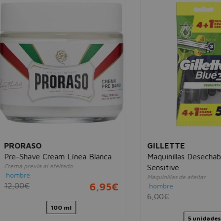
RASO
GILLETTE
have Cream Línea Blanca
Maquinillas Desechables Bl
previa al afeitado
Sensitive
re
Maquinillas de afeitar
0€
6,95€
hombre
6,00€
3,
100 ml
5 unidades