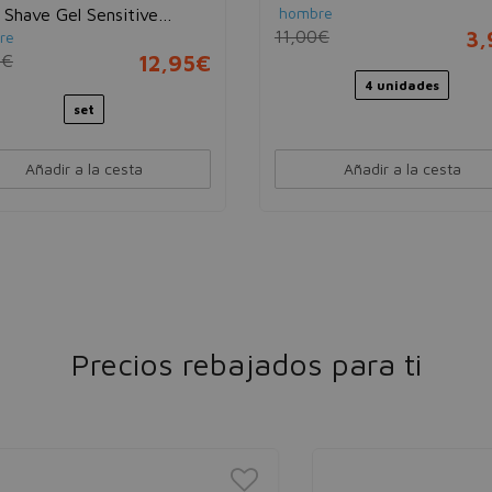
hombre
 Shave Gel Sensitive
11,00€
3,
re
l
0€
12,95€
4 unidades
set
Añadir a la cesta
Añadir a la cesta
Precios rebajados para ti