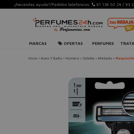
¿Necesitas ayuda?/Pedidos telefónicos:
91 136 50 24
/
93 2
MARCAS
OFERTAS
PERFUMES
TRAT
Inicio
›
Aseo Y Baño
›
Hombre
›
Gillette
›
Afeitado
›
Maquinill