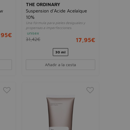
THE ORDINARY
ow
Suspension d'Acide Acelaïque
10%
Una fórmula para pieles desiguales y
propensas a imperfecciones.
unisex
,95€
31,42€
17,95€
30 ml
Añadir a la cesta