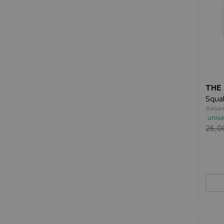
THE
Squa
Bálsam
unis
26,0