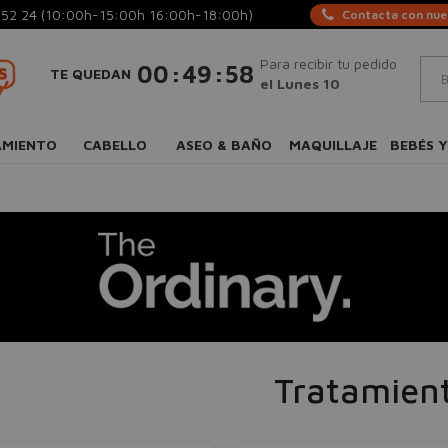
 52 24
(10:00h-15:00h 16:00h-18:00h)
Contacta con nues
Para recibir tu pedido
:
:
00
49
57
TE QUEDAN
el Lunes 10
AMIENTO
CABELLO
ASEO & BAÑO
MAQUILLAJE
BEBÉS Y
Tratamien