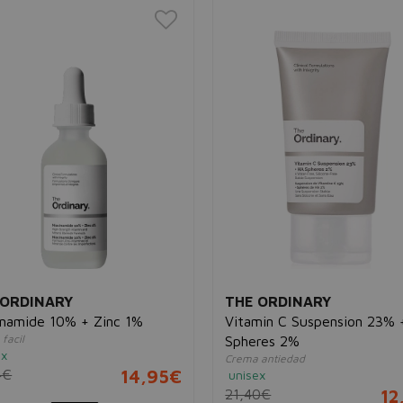
 ORDINARY
THE ORDINARY
inamide 10% + Zinc 1%
Vitamin C Suspension 23% 
facil
Spheres 2%
ex
Crema antiedad
4€
14,95€
unisex
21,40€
12