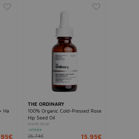
THE ORDINARY
+ Ha
100% Organic Cold-Pressed Rose
Hip Seed Oil
Aceite facial
unisex
,95€
26,74€
15,95€