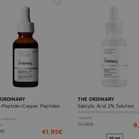
 ORDINARY
THE ORDINARY
i-Peptide+Copper Peptides
Salicylic Acid 2% Solution
Exfoliante facial anti-imperfeccion
unisex
 antiedad
17,00€
8
ex
0€
41,95€
30 ml