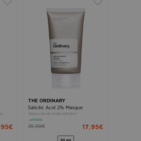
THE ORDINARY
Salicilic Acid 2% Masque
es
Mascarilla de ácido salicílico
unisex
,95€
35,00€
17,95€
50 ml