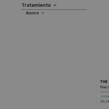
Tratamiento
Rostro
THE
Niac
Serum 
unis
25,1