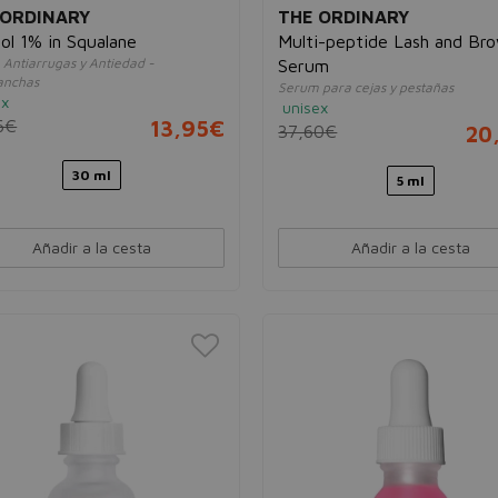
 ORDINARY
THE ORDINARY
ol 1% in Squalane
Multi-peptide Lash and Br
Antiarrugas y Antiedad -
Serum
anchas
Serum para cejas y pestañas
ex
unisex
6€
13,95€
37,60€
20
30 ml
5 ml
Añadir a la cesta
Añadir a la cesta