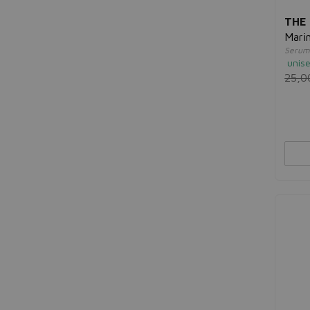
THE
Mari
Serum 
unis
25,0