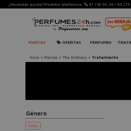
¿Necesitas ayuda?/Pedidos telefónicos:
91 136 50 24
/
93 275
MARCAS
OFERTAS
PERFUMES
TRAT
Inicio
>
Marcas
>
The Ordinary
>
Tratamiento
Género
Todos