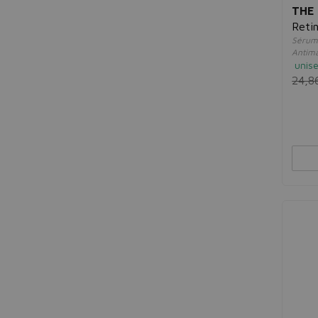
THE
Retin
Sérum 
Antim
unis
24,8