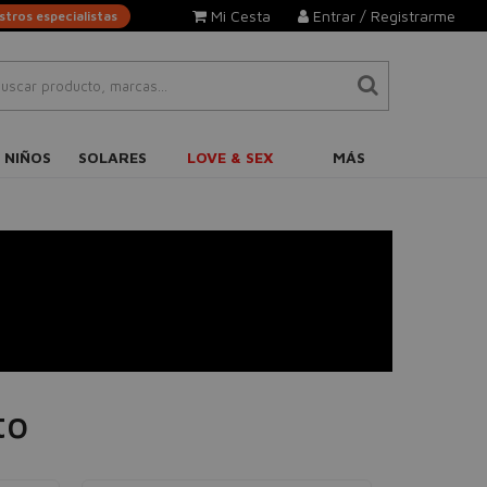
Mi Cesta
Entrar / Registrarme
tros especialistas
 NIÑOS
SOLARES
LOVE & SEX
MÁS
to