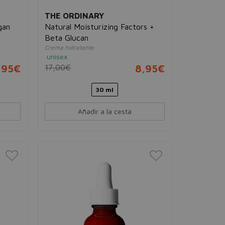
THE ORDINARY
gan
Natural Moisturizing Factors +
Beta Glucan
Crema hidratante
unisex
,95€
17,00€
8,95€
30 ml
Añadir a la cesta