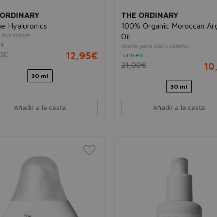
 ORDINARY
THE ORDINARY
ne Hyaluronics
100% Organic Moroccan Ar
hidratante
Oil
ex
Aceite para piel y cabello
0€
12,95€
unisex
21,00€
10
30 ml
30 ml
Añadir a la cesta
Añadir a la cesta