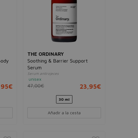
THE ORDINARY
Body
Soothing & Barrier Support
Serum
Serum antirojeces
unisex
,95€
47,00€
23,95€
30 ml
Añadir a la cesta