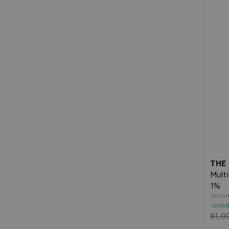
THE
Mult
1%
Sérum
unis
81,0