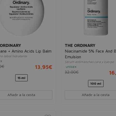
 ORDINARY
THE ORDINARY
lane + Amino Acids Lip Balm
Niacinamide 5% Face And 
o labial hidratante
Emulsion
ex
Sérum antimanchas cara y cuerpo
0€
13,95€
unisex
32,00€
16
15 ml
100 ml
Añadir a la cesta
Añadir a la cesta