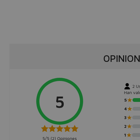
OPINIO
2
U
Han val
5
★
5
★
4
★
3
★
2
★
1
5/5 (
2
) Opiniones