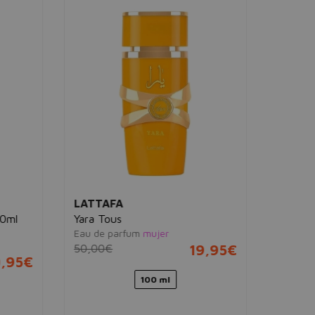
NAUTIC
Nautica 
Eau de toi
33,00€
LATTAFA
ml
Yara Tous
Eau de parfum
mujer
50,00€
19,95€
,95€
100 ml