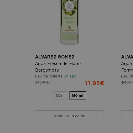
ALVAREZ GOMEZ
ALV
rada
Agua Fresca de Flores
Agua
Bergamota
Fem
13,95€
Eau de toilette
unisex
Eau d
14,95€
11,95€
18,2
Ver 1 set
30 ml
150 ml
Añadir a la cesta