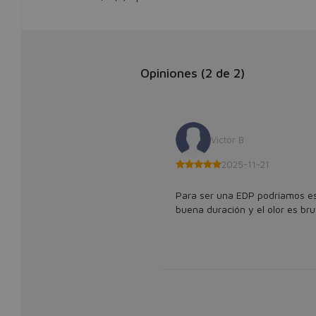
Opiniones (
2
de
2
)
Victor B
2025-11-21
Para ser una EDP podríamos es
buena duración y el olor es brut