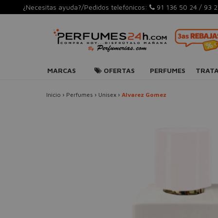
¿Necesitas ayuda?/Pedidos telefónicos:
91 136 50 24
/
93 2
MARCAS
OFERTAS
PERFUMES
TRAT
Inicio
›
Perfumes
›
Unisex
›
Alvarez Gomez