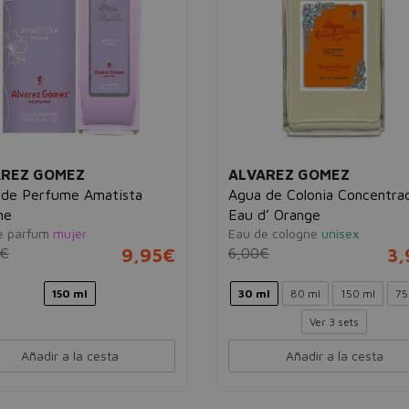
AREZ GOMEZ
ALVAREZ GOMEZ
 de Perfume Amatista
Agua de Colonia Concentra
me
Eau d’ Orange
e parfum
mujer
Eau de cologne
unisex
2€
9,95€
6,00€
3,
150 ml
30 ml
80 ml
150 ml
75
Ver 3 sets
Añadir a la cesta
Añadir a la cesta