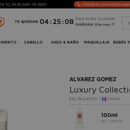
75 52 24
(9:00h-19:00h)
Contacta con nuestros espe
Para recibir tu pedido
:
:
04
25
07
TE QUEDAN
MAÑANA Viernes 7
AMIENTO
CABELLO
ASEO & BAÑO
MAQUILLAJE
BEBÉS Y
ALVAREZ GOMEZ
Luxury Collect
Eau de parfum |
Unisex
100ml
REF.: #189091
VER