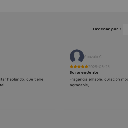
Ordenar por :
Gonzalo C
2025-08-26
Sorprendente
tar hablando, que tiene
Fragancia amable, duración m
al.
agradable,