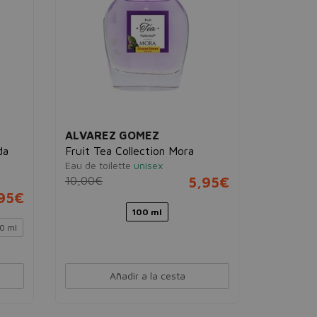
ALVAREZ GOMEZ
ALVARE
da
Fruit Tea Collection Mora
Agua de 
Eau de toilette
unisex
Eau Fraî
10,00€
5,95€
unisex
95€
5,35€
100 ml
0 ml
30 ml
Añadir a la cesta