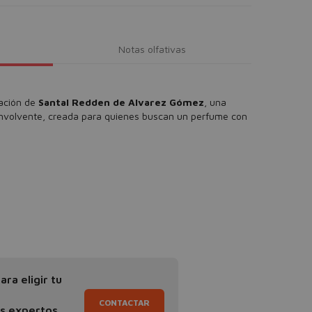
Notas olfativas
cación de
Santal Redden de Alvarez Gómez
, una
envolvente, creada para quienes buscan un perfume con
ra eligir tu
CONTACTAR
os expertos