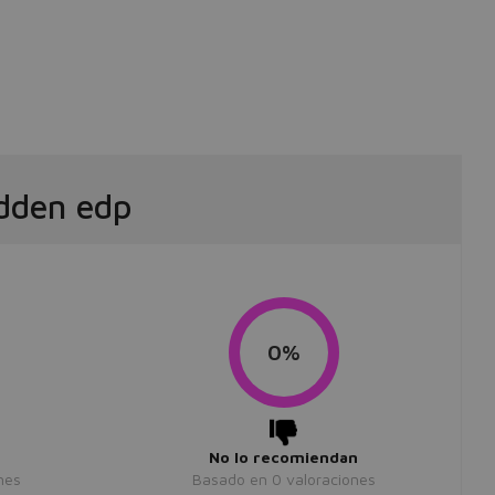
edden edp
0%
No lo recomiendan
nes
Basado en
0
valoraciones