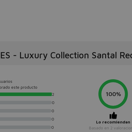
NES
-
Luxury Collection Santal R
suarios
orado este producto
100%
2
0
0
0
Lo recomiendan
0
Basado en
2
valoracio