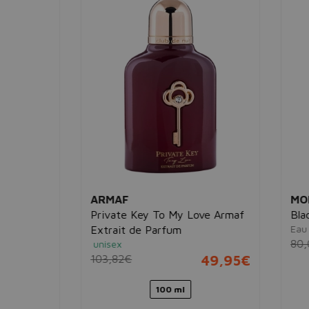
ARMAF
MON
Private Key To My Love Armaf
Black
Eau d
Extrait de Parfum
14,95€
80,0
unisex
103,82€
49,95€
100 ml