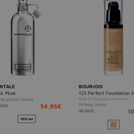
TALE
BOURJOIS
 Musk
123 Perfect Foundation 30
e parfum
unisex
Base de Maquillaje Correctora
54 Beig
unisex
0€
54,95€
16,00€
10
100 ml