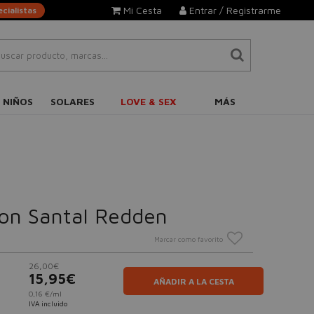
Mi Cesta
Entrar / Registrarme
cialistas
 NIÑOS
SOLARES
LOVE & SEX
MÁS
ion Santal Redden
Marcar como favorito
26,00€
15,95€
AÑADIR A LA CESTA
0,16 €/ml
IVA incluido