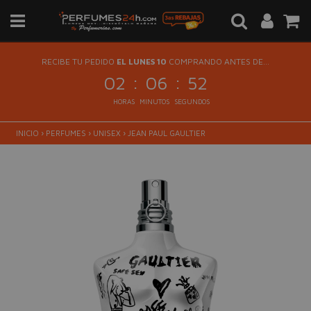
RECIBE TU PEDIDO
EL LUNES 10
COMPRANDO ANTES DE...
:
:
02
06
51
HORAS
MINUTOS
SEGUNDOS
INICIO
›
PERFUMES
›
UNISEX
›
JEAN PAUL GAULTIER