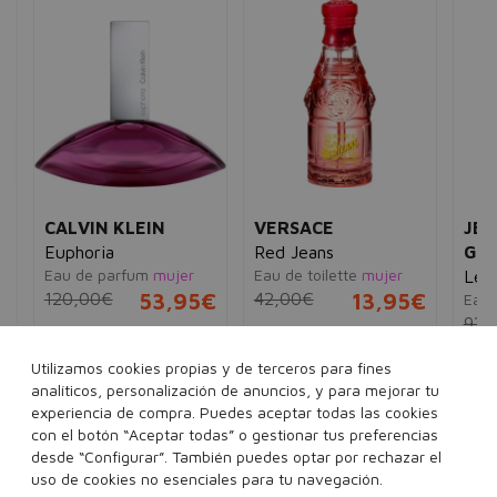
JU
Vi
Ea
96
30
VERSACE
JEAN PAUL
Red Jeans
GAULTIER
Eau de toilette
mujer
Le Male
5€
42,00€
13,95€
Eau de toilette
hombre
92,00€
75,95€
75 ml
Utilizamos cookies propias y de terceros para fines
40 ml
75 ml
125 ml
analíticos, personalización de anuncios, y para mejorar tu
200 ml
Ver 2 sets
experiencia de compra. Puedes aceptar todas las cookies
con el botón “Aceptar todas” o gestionar tus preferencias
desde “Configurar”. También puedes optar por rechazar el
Añadir a la cesta
Añadir a la cesta
uso de cookies no esenciales para tu navegación.