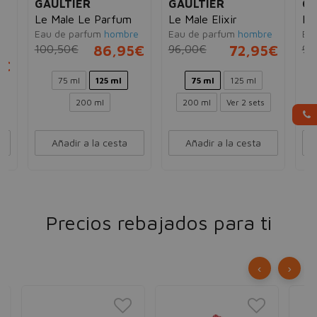
GAULTIER
GAULTIER
GA
Le Male Le Parfum
Le Male Elixir
Le
Eau de parfum
hombre
Eau de parfum
hombre
Eau
-
100,50€
86,95€
96,00€
72,95€
93
5€
75 ml
125 ml
75 ml
125 ml
200 ml
200 ml
Ver 2 sets
Añadir a la cesta
Añadir a la cesta
Precios rebajados para ti
‹
›