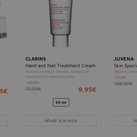
INS
JUVENA
and Nail Treatment Cream
Skin Specialists Nova SC S
, protege, hidrata, atenúa las
Repara, renueva, calma y alisa
 y fortalece las uñas
mujer
x
138,00€
83,
0€
9,95€
30 ml
30 ml
Añadir a la cesta
Añadir a la cesta