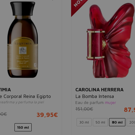
IMIA
CAROLINA HERRERA
e Corporal Reina Egipto
La Bomba Intensa
reafirma y perfuma la piel
Eau de parfum
mujer
r
151,00€
87,
00€
39,95€
30 ml
50 ml
80 ml
20
150 ml