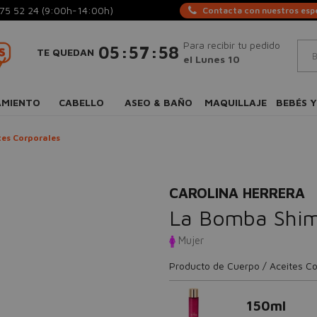
75 52 24
(9:00h-14:00h)
Contacta con nuestros espe
Para recibir tu pedido
:
:
05
57
58
TE QUEDAN
el Lunes 10
AMIENTO
CABELLO
ASEO & BAÑO
MAQUILLAJE
BEBÉS Y
tes Corporales
CAROLINA HERRERA
La Bomba Shim
Mujer
Producto de Cuerpo / Aceites Co
150ml