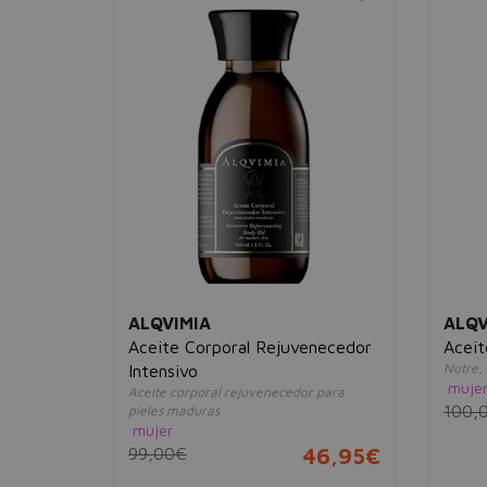
ALQVIMIA
ALQV
Aceite Corporal Rejuvenecedor
Aceit
o,cuerpo y
Nutre, 
Intensivo
muje
Aceite corporal rejuvenecedor para
100,
pieles maduras
22,95€
mujer
99,00€
46,95€
3 sets