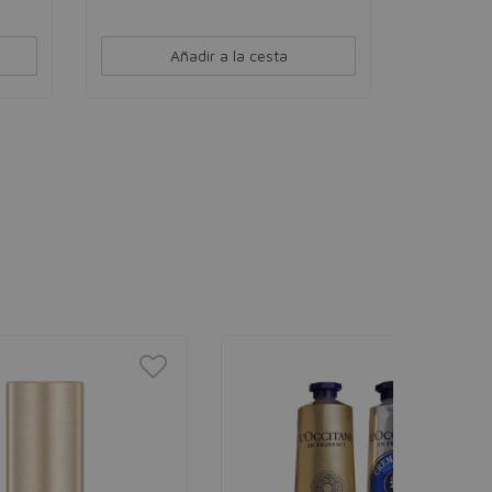
Añadir a la cesta
COLLIS
Capsulas 
Puros
Tratamiento 