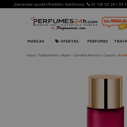
¿Necesitas ayuda?/Pedidos telefónicos:
91 136 50 24
/
93 2
MARCAS
OFERTAS
PERFUMES
TRAT
Inicio
›
Tratamiento
›
Mujer
›
Carolina Herrera
›
Cuerpo
›
Acei