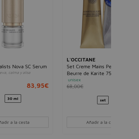
mujer
39,95€
L'OCCITANE
erum
Set Creme Mains Peaux Seches
Beurre de Karite 75ml + Shea
unisex
Immortelle 75ml
95€
68,00€
29,95€
set
Añadir a la cesta