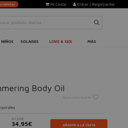
Mi Cesta
Entrar / Registrarme
cialistas
 NIÑOS
SOLARES
LOVE & SEX
MÁS
mering Body Oil
Marcar como favorito
rporales
61,00€
34,95€
AÑADIR A LA CESTA