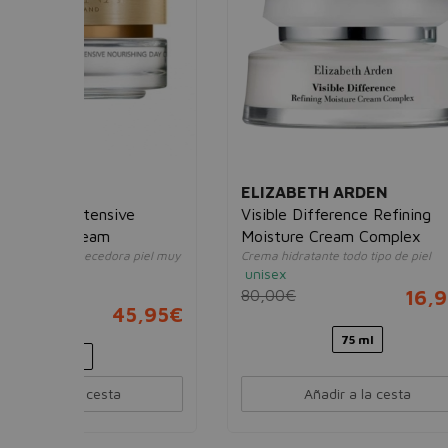
ELIZABETH ARDEN
CLAR
ve
Visible Difference Refining
Hand 
Suaviza
Moisture Cream Complex
manchas
a piel muy
Crema hidratante todo tipo de piel
unise
unisex
12,0
80,00€
16,95€
45,95€
75 ml
Añadir a la cesta