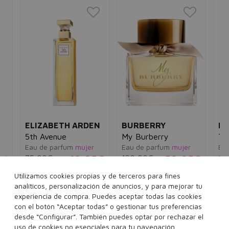
ELIZABETH ARDEN
BURBERRY
HE
5th Avenue
My Burberry
Te
e
Eau de parfum
mujer
Eau de parfum
mujer
Eau
5€
75,00€
19,95€
120,00€
59,95€
10
Utilizamos cookies propias y de terceros para fines
30 ml
75 ml
125 ml
90 ml
analíticos, personalización de anuncios, y para mejorar tu
experiencia de compra. Puedes aceptar todas las cookies
Ver 1 set
con el botón “Aceptar todas” o gestionar tus preferencias
desde “Configurar”. También puedes optar por rechazar el
uso de cookies no esenciales para tu navegación.