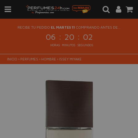
RECIBE TU PEDIDO
EL MARTES 11
COMPRANDO ANTES DE...
:
:
06
20
02
HORAS
MINUTOS
SEGUNDOS
INICIO
›
PERFUMES
›
HOMBRE
›
ISSEY MIYAKE