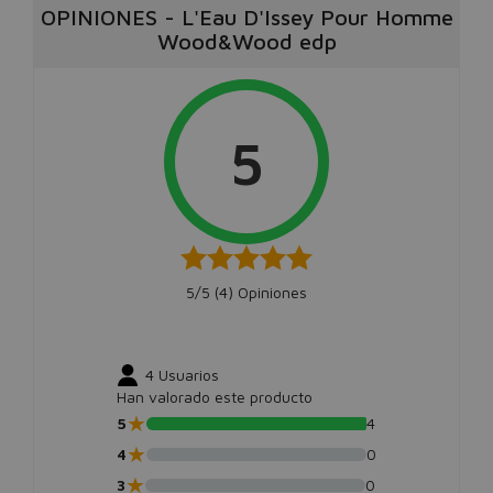
OPINIONES
-
L'Eau D'Issey Pour Homme
Wood&Wood edp
5
5/5 (
4
) Opiniones
4
Usuarios
Han valorado este producto
★
5
4
★
4
0
★
3
0