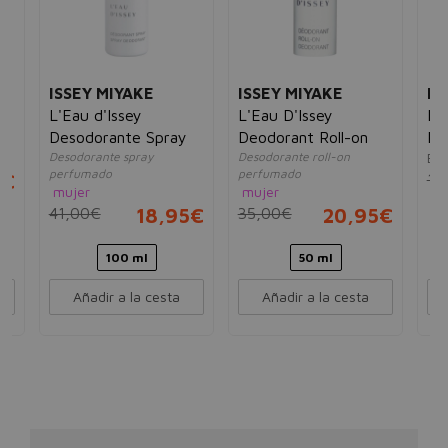
ISSEY MIYAKE
ISSEY MIYAKE
IS
L'Eau d'Issey
L'Eau D'Issey
L'
Desodorante Spray
Deodorant Roll-on
Ro
Desodorante spray
Desodorante roll-on
Ea
perfumado
perfumado
5€
11
mujer
mujer
41,00€
18,95€
35,00€
20,95€
100 ml
50 ml
Añadir a la cesta
Añadir a la cesta