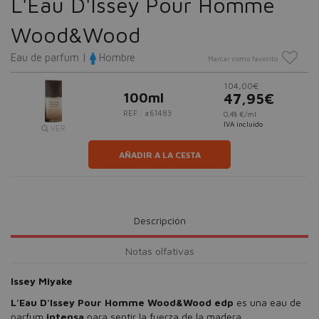
L'Eau D'Issey Pour Homme
Wood&Wood
Eau de parfum |
Hombre
Marcar como favorito
104,00€
100ml
47,95€
REF.: #61483
0,48 €/ml
IVA incluido
VER
AÑADIR A LA CESTA
Descripción
Notas olfativas
Issey Miyake
L'Eau D'Issey Pour Homme Wood&Wood edp
es una eau de
parfum
intensa
para sentir la fuerza de la madera.