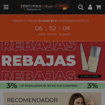
RECIBE TU PEDIDO
EL MARTES 11
COMPRANDO ANTES DE...
:
:
06
52
04
HORAS
MINUTOS
SEGUNDOS