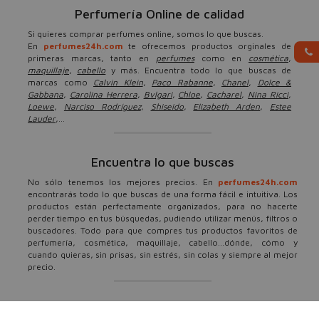
Perfumería Online de calidad
Si quieres comprar perfumes online, somos lo que buscas.
En
perfumes24h.com
te ofrecemos productos orginales de
primeras marcas, tanto en
perfumes
como en
cosmética
,
maquillaje
,
cabello
y más. Encuentra todo lo que buscas de
marcas como
Calvin Klein
,
Paco Rabanne
,
Chanel
,
Dolce &
Gabbana
,
Carolina Herrera
,
Bvlgari
,
Chloe
,
Cacharel
,
Nina Ricci
,
Loewe
,
Narciso Rodríguez
,
Shiseido
,
Elizabeth Arden
,
Estee
Lauder
,...
Encuentra lo que buscas
No sólo tenemos los mejores precios. En
perfumes24h.com
encontrarás todo lo que buscas de una forma fácil e intuitiva. Los
productos están perfectamente organizados, para no hacerte
perder tiempo en tus búsquedas, pudiendo utilizar menús, filtros o
buscadores. Todo para que compres tus productos favoritos de
perfumería, cosmética, maquillaje, cabello...dónde, cómo y
cuando quieras, sin prisas, sin estrés, sin colas y siempre al mejor
precio.
Ofertas, descuentos y más