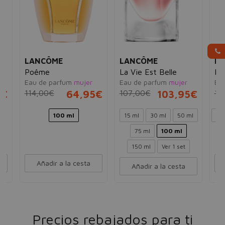
LANCÔME
LANCÔME
L
Poême
La Vie Est Belle
Idô
Eau de parfum
mujer
Eau de parfum
mujer
Ea
5€
114,00€
64,95€
107,00€
103,95€
17
100 ml
15 ml
30 ml
50 ml
25
75 ml
100 ml
150 ml
Ver 1 set
Añadir a la cesta
Añadir a la cesta
Precios rebajados para ti