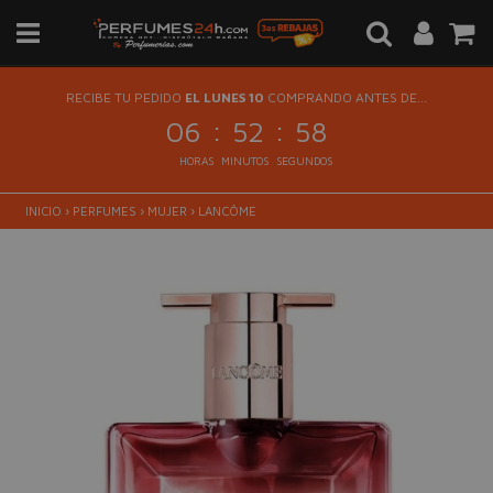
RECIBE TU PEDIDO
EL LUNES 10
COMPRANDO ANTES DE...
:
:
06
52
58
HORAS
MINUTOS
SEGUNDOS
INICIO
›
PERFUMES
›
MUJER
›
LANCÔME