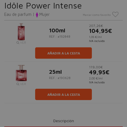
Idôle Power Intense
Eau de parfum |
Mujer
Marcar como favorito
207,26€
100ml
104,95€
REF.: #192848
1,05 €/ml
IVA incluido
VER
AÑADIR A LA CESTA
119,00€
25ml
49,95€
REF.: #190628
2,00 €/ml
IVA incluido
VER
AÑADIR A LA CESTA
Descripción