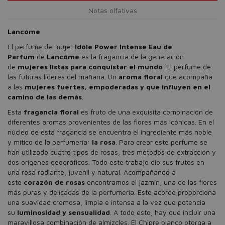
Notas olfativas
Lancôme
El perfume de mujer
Idôle Power Intense Eau de
Parfum
de
Lancôme
es la fragancia de la generación
de
mujeres listas para conquistar el mundo
. El perfume de
las futuras líderes del mañana. Un
aroma floral
que acompaña
a las
mujeres fuertes, empoderadas y que influyen en el
camino de las demás
.
Esta
fragancia floral
es fruto de una exquisita combinación de
diferentes aromas provenientes de las flores más icónicas. En el
núcleo de esta fragancia se encuentra el ingrediente más noble
y mítico de la perfumería:
la rosa
. Para crear este perfume se
han utilizado cuatro tipos de rosas, tres métodos de extracción y
dos orígenes geográficos. Todo este trabajo dio sus frutos en
una rosa radiante, juvenil y natural. Acompañando a
este
corazón de rosas
encontramos el jazmín, una de las flores
más puras y delicadas de la perfumería. Este acorde proporciona
una suavidad cremosa, limpia e intensa a la vez que potencia
su
luminosidad y sensualidad
. A todo esto, hay que incluir una
maravillosa combinación de almizcles. El Chipre blanco otorga a