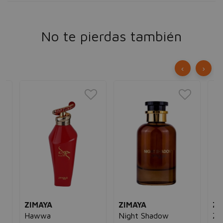
No te pierdas también
‹
›
ZIMAYA
ZIMAYA
ZI
Hawwa
Night Shadow
Zu