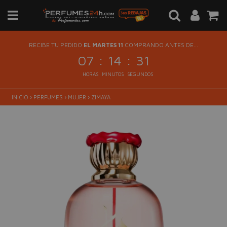
RECIBE TU PEDIDO
EL MARTES 11
COMPRANDO ANTES DE...
:
:
07
14
31
HORAS
MINUTOS
SEGUNDOS
INICIO
›
PERFUMES
›
MUJER
›
ZIMAYA