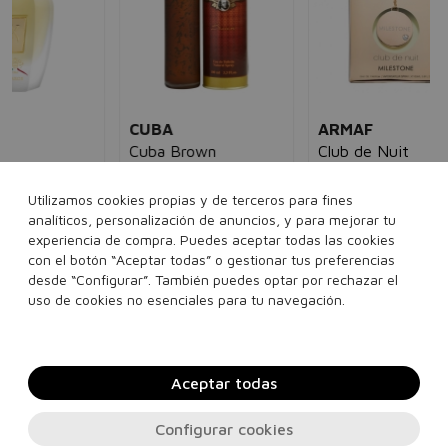
30
CUBA
ARMAF
Cuba Brown
Club de Nuit
Eau de toilette
hombre
Milestone
5€
8,00€
6,95€
Eau de parfum
mujer
Utilizamos cookies propias y de terceros para fines
60,00€
29,95€
analíticos, personalización de anuncios, y para mejorar tu
35 ml
100 ml
experiencia de compra. Puedes aceptar todas las cookies
con el botón “Aceptar todas” o gestionar tus preferencias
200 ml
105 ml
desde “Configurar”. También puedes optar por rechazar el
Añadir a la cesta
Añadir a la cesta
uso de cookies no esenciales para tu navegación.
Aceptar todas
Configurar cookies