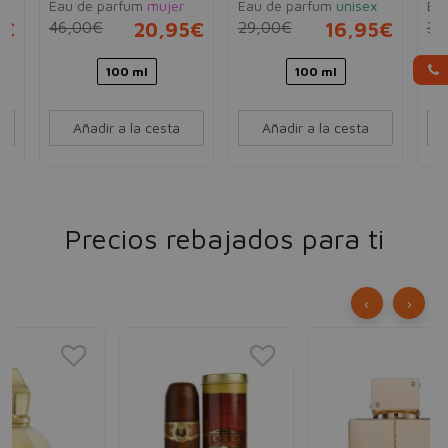
Eau de parfum
mujer
Eau de parfum
unisex
Ea
5€
46,00€
20,95€
29,00€
16,95€
34
100 ml
100 ml
Añadir a la cesta
Añadir a la cesta
Precios rebajados para ti
‹
›
LA
Lai
Ea