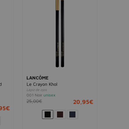
LANCÔME
L'ORÉAL
d
Le Crayon Khol
Infaillib
Lápiz de ojos
Liner
001 Noir
unisex
Delineador 
25,00€
20,95€
05 Black V
95€
11,00€