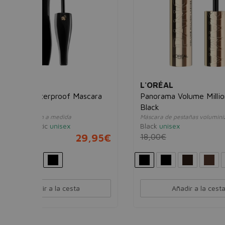
L'ORÉAL
LAN
ascara
Panorama Volume Million Lashes
Teint
Black
Hydr
Máscara de pestañas voluminizadora
Base d
Black
unisex
12 Am
29,95€
18,00€
11,95€
45,0
Añadir a la cesta