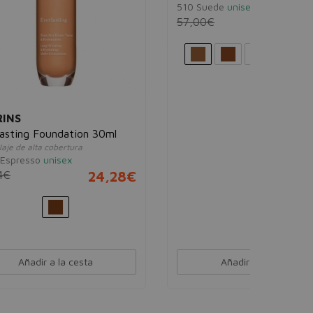
SHISEIDO
l
Synchro Skin Self-Refreshing
Foundation Oil-Free SPF30
Maquillaje líquido, ligero y de larga
28€
duración
510 Suede
unisex
57,00€
21,08€
Añadir a la cesta