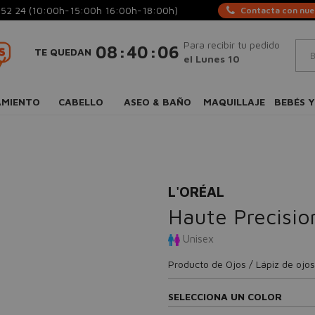
 52 24
(10:00h-15:00h 16:00h-18:00h)
Contacta con nues
Para recibir tu pedido
:
:
08
40
06
TE QUEDAN
el Lunes 10
AMIENTO
CABELLO
ASEO & BAÑO
MAQUILLAJE
BEBÉS Y
L'ORÉAL
Haute Precision
Unisex
Producto de Ojos / Lápiz de ojos
SELECCIONA UN COLOR