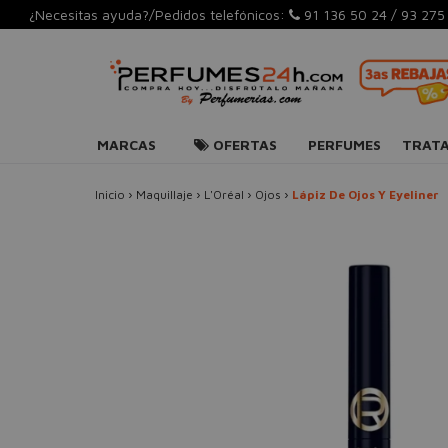
¿Necesitas ayuda?/Pedidos telefónicos:
91 136 50 24
/
93 275
MARCAS
OFERTAS
PERFUMES
TRAT
Inicio
›
Maquillaje
›
L'Oréal
›
Ojos
›
Lápiz De Ojos Y Eyeliner