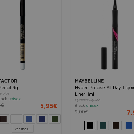
FACTOR
MAYBELLINE
Pencil 9g
Hyper Precise All Day Liqui
e ojos
Liner 1ml
lack
unisex
Eyeliner líquido
0€
5,95€
Black
unisex
9,00€
7,
Ver más...