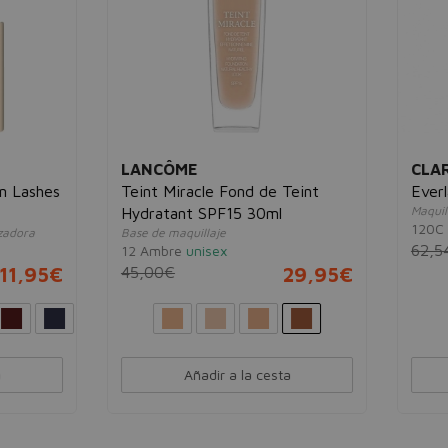
CÔME
CLARINS
 Miracle Fond de Teint
Everlasting Foundation 30m
Maquillaje de alta cobertura
atant SPF15 30ml
120C Espresso
unisex
e maquillaje
62,54€
24,
bre
unisex
0€
29,95€
Añadir a la cesta
Añadir a la cesta