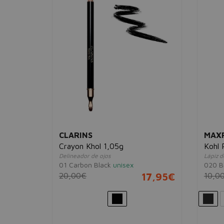
CLARINS
MAX
rproof
Crayon Khol 1,05g
Kohl 
Delineador de ojos
Lápiz d
01 Carbon Black
unisex
020 B
es
20,00€
17,95€
10,0
6,95€