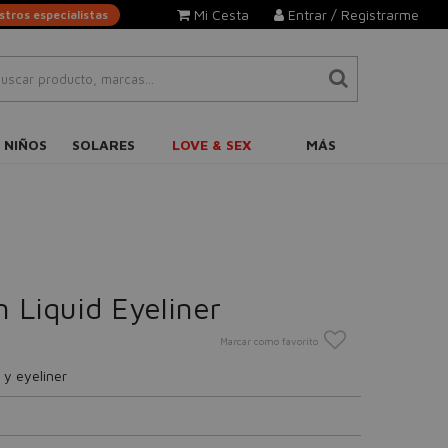
Mi Cesta
Entrar / Registrarme
tros especialistas
 NIÑOS
SOLARES
LOVE & SEX
MÁS
 Liquid Eyeliner
Marcar como favorito
 y eyeliner