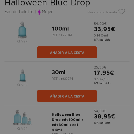
Halloween Blue Drop
Eau de toilette |
Mujer
Marcar como favorito
54,00€
100ml
33,95€
REF.: #27041
0,34 €/ml
IVA incluido
VER
AÑADIR A LA CESTA
25,50€
30ml
17,95€
REF.: #60924
0,60 €/ml
IVA incluido
VER
AÑADIR A LA CESTA
54,00€
Halloween Blue
38,95€
Drop edt 100ml +
IVA incluido
edt 30ml + edt
VER
4,5ml