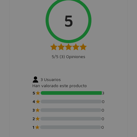
5
5/5 (
3
) Opiniones
3
Usuarios
Han valorado este producto
★
5
3
★
4
0
★
3
0
★
2
0
★
1
0