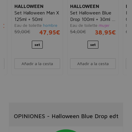
HALLOWEEN
HALLOWEEN
H
o
Set Halloween Man X
Set Halloween Blue
Ha
e
125ml + 50ml
Drop 100ml + 30ml +
On
5€
Eau de toilette
hombre
Eau de toilette
mujer
Eau
4,5ml
59,00€
47,95€
54,00€
38,95€
67
set
set
Añadir a la cesta
Añadir a la cesta
OPINIONES
-
Halloween Blue Drop edt