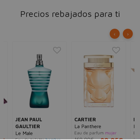
Precios rebajados para ti
‹
›
JEAN PAUL
CARTIER
B
GAULTIER
La Panthere
My
Eau de parfum
mujer
Ea
Le Male
160,00€
12
Eau de toilette
hombre