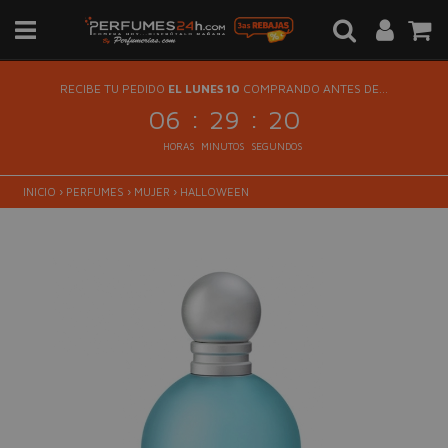
RECIBE TU PEDIDO
EL LUNES 10
COMPRANDO ANTES DE...
:
:
06
29
20
HORAS
MINUTOS
SEGUNDOS
INICIO
›
PERFUMES
›
MUJER
›
HALLOWEEN