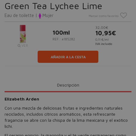
Green Tea Lychee Lime
Eau de toilette |
Mujer
Marcar como favorito
32,00€
100ml
10,95€
REF.: #185282
0,11 €/ml
IVA incluido
VER
AÑADIR A LA CESTA
Descripción
Elizabeth Arden
Con una mezcla de deliciosas frutas e ingredientes naturales
reciclados, incluidos cítricos aromáticos, esta refrescante
fragancia se abre con la chispa de la lima mexicana y el exótico
lichi.
El geranio egipcio, la magnolia y el té verde permanecen como