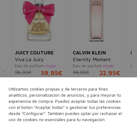
JUICY COUTURE
CALVIN KLEIN
HE
al
Viva La Juicy
Eternity Moment
Te
Eau de parfum
mujer
Eau de parfum
mujer
Eau
5€
96,00€
39,95€
94,00€
22,95€
10
ml
30 ml
50 ml
100 ml
100 ml
Utilizamos cookies propias y de terceros para fines
analíticos, personalización de anuncios, y para mejorar tu
experiencia de compra. Puedes aceptar todas las cookies
con el botón “Aceptar todas” o gestionar tus preferencias
desde “Configurar”. También puedes optar por rechazar el
Añadir a la cesta
Añadir a la cesta
uso de cookies no esenciales para tu navegación.