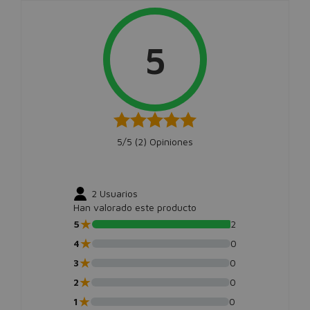
5
5/5 (
2
) Opiniones
2
Usuarios
Han valorado este producto
★
5
2
★
4
0
★
3
0
★
2
0
★
1
0