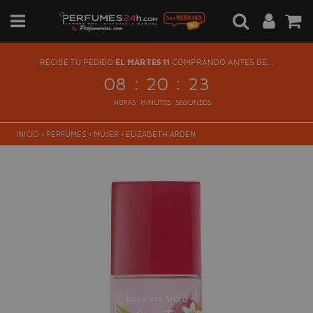
RECIBE TU PEDIDO
EL MARTES 11
COMPRANDO ANTES DE...
:
:
08
20
23
HORAS
MINUTOS
SEGUNDOS
INICIO
›
PERFUMES
›
MUJER
›
ELIZABETH ARDEN