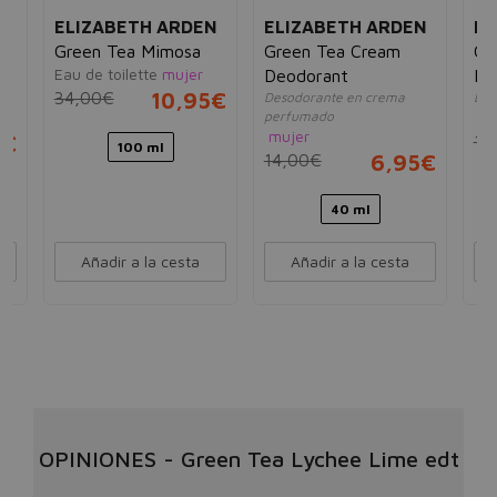
N
ELIZABETH ARDEN
ELIZABETH ARDEN
EL
Green Tea Mimosa
Green Tea Cream
Gr
Eau de toilette
mujer
m
Deodorant
Fr
34,00€
10,95€
Desodorante en crema
Bru
perfumado
mu
mujer
5€
11
100 ml
14,00€
6,95€
40 ml
Añadir a la cesta
Añadir a la cesta
OPINIONES
-
Green Tea Lychee Lime edt