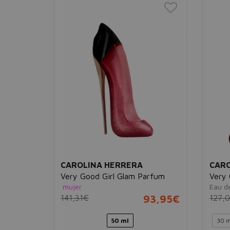
CAROLINA HERRERA
CARO
Very Good Girl Glam Parfum
Very 
mujer
Eau d
94,95€
141,31€
93,95€
127,
80 ml
50 ml
30 m