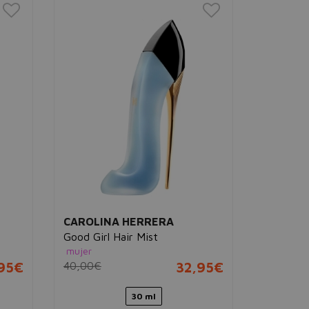
CAROLI
Good Girl
Aceite emb
mujer
44,50€
CAROLINA HERRERA
Good Girl Hair Mist
mujer
95€
40,00€
32,95€
30 ml