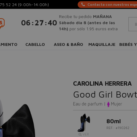
75 52 24
(9:00h-14:00h)
Contacta con nuestros espe
Recibe tu pedido
MAÑANA
:
:
06
27
40
Sábado día 8 (antes de las
14h)
por sólo 1.95 euros extra
AMIENTO
CABELLO
ASEO & BAÑO
MAQUILLAJE
BEBÉS Y
CAROLINA HERRERA
Good Girl Bowt
Eau de parfum |
Mujer
80ml
REF.: #190262
VER