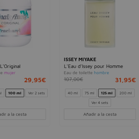
Y MIYAKE
RALPH LAUREN
 d'Issey pour Homme
Polo Black
 toilette
hombre
Eau de toilette
hombre
00€
31,95€
93,00€
42,
l
75 ml
125 ml
200 ml
75 ml
125 ml
Ver 4 sets
Añadir a la cesta
Añadir a la cesta