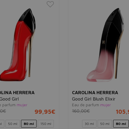
LINA HERRERA
CAROLINA HERRERA
Good Girl
Good Girl Blush Elixir
e parfum
mujer
Eau de parfum
mujer
00€
99,95€
160,00€
105,
l
50 ml
80 ml
150 ml
30 ml
50 ml
80 ml