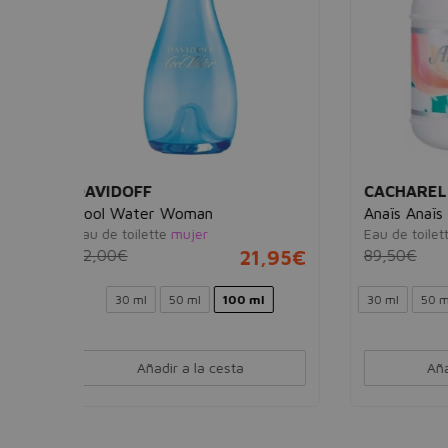
CACHAREL
ISSE
Anaïs Anaïs L'Original
L'Eau
Eau de toilette
mujer
Eau de
21,95€
89,50€
29,95€
107,
 ml
30 ml
50 ml
100 ml
Ver 2 sets
40 m
Añadir a la cesta