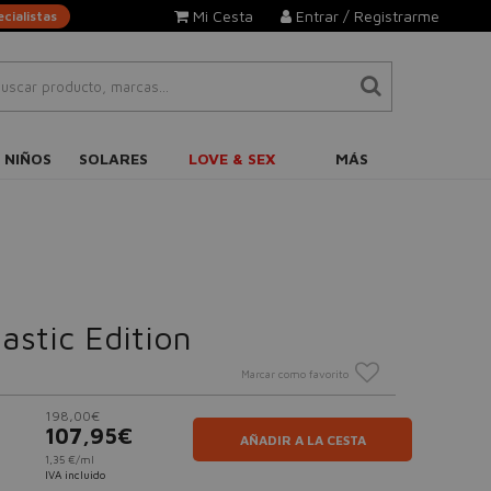
Mi Cesta
Entrar / Registrarme
cialistas
 NIÑOS
SOLARES
LOVE & SEX
MÁS
astic Edition
Marcar como favorito
198,00€
107,95€
AÑADIR A LA CESTA
1,35 €/ml
IVA incluido