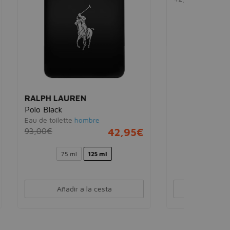
VERSACE
Red Jeans
Eau de toilette
mujer
95€
42,00€
13,95€
75 ml
Añadir a la cesta