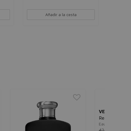
Añadir a la cesta
BURBER
My Burb
Eau de pa
120,00€