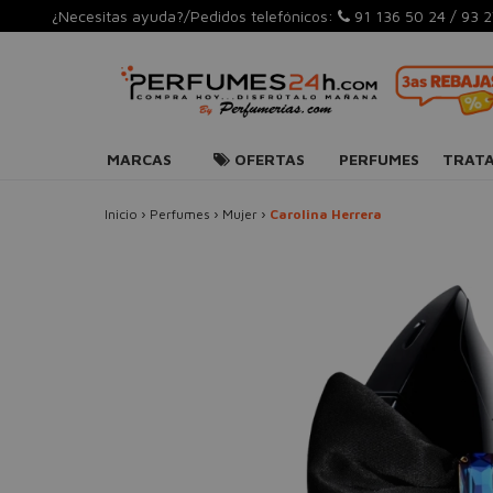
¿Necesitas ayuda?/Pedidos telefónicos:
91 136 50 24
/
93 2
MARCAS
OFERTAS
PERFUMES
TRAT
Inicio
›
Perfumes
›
Mujer
›
Carolina Herrera