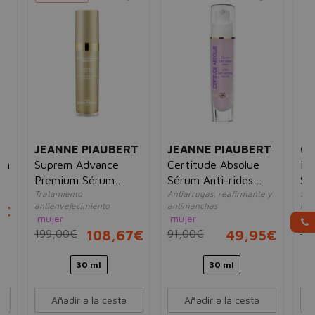
JEANNE PIAUBERT
JEANNE PIAUBERT
CH
in
Suprem Advance
Certitude Absolue
Hy
Premium Sérum
Sérum Anti-rides
Sé
Tratamiento
Antiarrugas, reafirmante y
Sér
Integral Anti-Age
Ultra
antienvejecimiento
antimanchas
Rel
5€
Visage
mujer
mujer
un
199,00€
108,67€
91,00€
49,95€
17
30 ml
30 ml
Añadir a la cesta
Añadir a la cesta