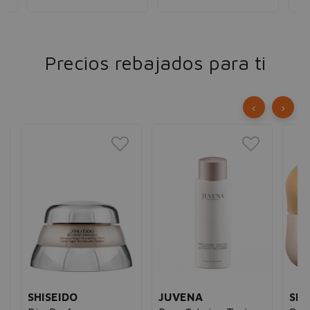
Precios rebajados para ti
‹
›
SE
Ce
Li
Nut
mu
17
JUVENA
SHISEIDO