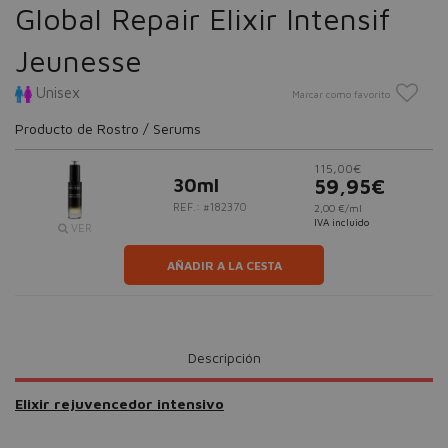
Global Repair Elixir Intensif
Jeunesse
Unisex
Marcar como favorito
Producto de Rostro / Serums
115,00€
30ml
59,95€
REF.: #182370
2,00 €/ml
IVA incluido
VER
AÑADIR A LA CESTA
Descripción
Elixir rejuvencedor intensivo