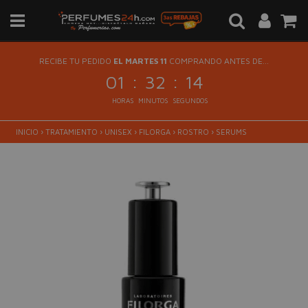
RECIBE TU PEDIDO
EL MARTES 11
COMPRANDO ANTES DE...
:
:
01
32
13
HORAS
MINUTOS
SEGUNDOS
INICIO
›
TRATAMIENTO
›
UNISEX
›
FILORGA
›
ROSTRO
›
SERUMS