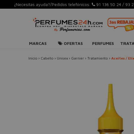
¿Necesitas ayuda?/Pedidos telefónicos:
91 136 50 24
/
93 2
MARCAS
OFERTAS
PERFUMES
TRAT
Inicio
›
Cabello
›
Unisex
›
Garnier
›
Tratamiento
›
Aceites / Eli