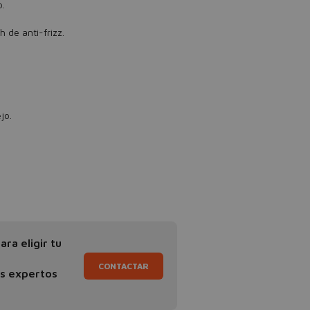
o.
h de anti-frizz.
jo.
ra eligir tu
CONTACTAR
os expertos