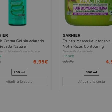
NIER
GARNIER
is Crema Gel sin aclarado
Fructis Mascarilla Intensiva
Secado Natural
Nutri Rizos Contouring
ento hidratante sin aclarado
Mascarilla fortificante
x
unisex
€
6,95€
5,00€
4,
400 ml
300 ml
Añadir a la cesta
Añadir a la cesta