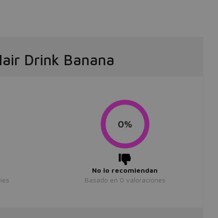
Hair Drink Banana
0%
No lo recomiendan
nes
Basado en
0
valoraciones