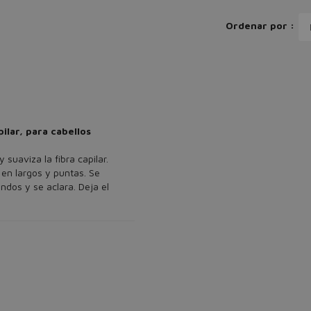
Ordenar por :
pilar, para cabellos
 suaviza la fibra capilar.
en largos y puntas. Se
ndos y se aclara. Deja el
s deshidratados o
 recomendaría para cabellos
tados químicamente, o no
 pelo con brillo y es