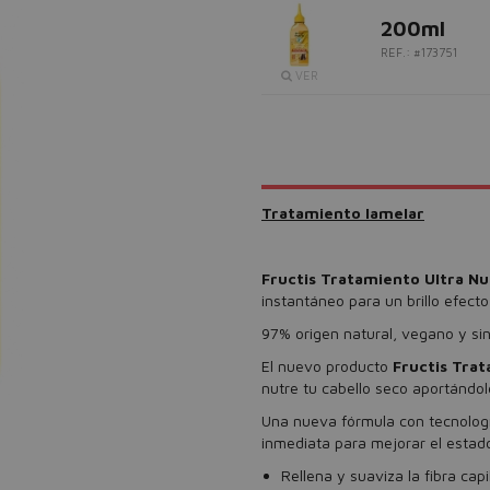
200ml
REF.: #173751
VER
Tratamiento lamelar
Fructis Tratamiento Ultra Nu
instantáneo para un brillo efecto
97% origen natural, vegano y sin 
El nuevo producto
Fructis Trat
nutre tu cabello seco aportándole
Una nueva fórmula con tecnología
inmediata para mejorar el estad
Rellena y suaviza la fibra capil