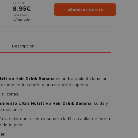
12,00€
8,95€
AÑADIR A LA CESTA
0,04 €/ml
IVA incluido
Descripción
tritivo Hair Drink Banana
es un tratamiento lamelar
 espejo en tu cabello y una nutrición superior.
siliconas.
amiento Ultra Nutritivo Hair Drink Banana
cuida y
 más brillo.
 lamelar que rellena y suaviza la fibra capilar de forma
o de tu pelo.
ar.