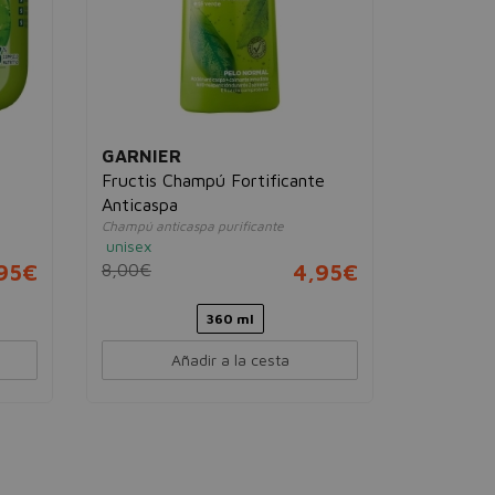
GARNIER
Fructis Champú Fortificante
Anticaspa
Champú anticaspa purificante
unisex
95€
8,00€
4,95€
360 ml
Añadir a la cesta