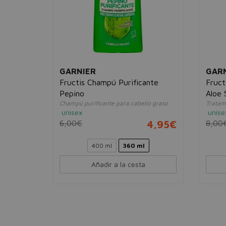
GARNIER
GAR
ado
Fructis Champú Purificante
Fruct
Pepino
Aloe 
Champú purificante para cabello graso
Tratami
unisex
unise
7,95€
6,00€
4,95€
8,00
400 ml
360 ml
Añadir a la cesta