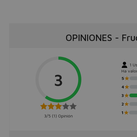
OPINIONES
-
Fru
1
Us
Ha valo
3
★
5
★
4
★
3
★
2
★
1
3/5 (
1
) Opinión