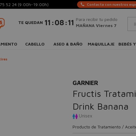
75 52 24
(9:00h-19:00h)
Contacta con nuestros espe
Para recibir tu pedido
:
:
11
08
10
TE QUEDAN
MAÑANA Viernes 7
AMIENTO
CABELLO
ASEO & BAÑO
MAQUILLAJE
BEBÉS Y
xires
GARNIER
Fructis Tratami
Drink Banana
Unisex
Producto de Tratamiento / Aceites