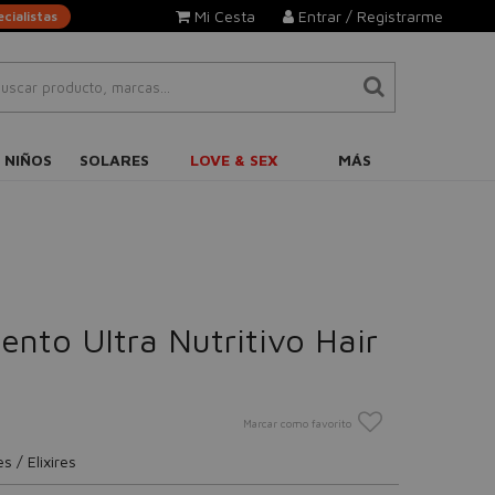
Mi Cesta
Entrar / Registrarme
cialistas
 NIÑOS
SOLARES
LOVE & SEX
MÁS
ento Ultra Nutritivo Hair
Marcar como favorito
 / Elixires