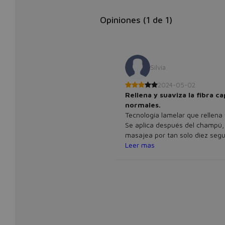
Opiniones (
1
de
1
)
Silvia
2024-05-02
Rellena y suaviza la fibra ca
normales.
Tecnología lamelar que rellena y
Se aplica después del champú, 
masajea por tan solo diez segu
pelo muy suave pero para pelo
Leer mas
castigados es insuficiente. Lo
normales, que no han sido tra
mucho, secos en puntas. Deja el
cómodo de de utilizar.