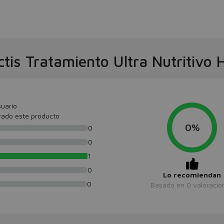
ctis Tratamiento Ultra Nutritivo 
uario
rado este producto
0%
0
0
1
0
Lo recomiendan
0
Basado en
0
valoracio