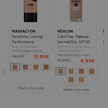
MAXFACTOR
REVLON
BO
Facefinity Lasting
ColorStay Makeup
12
Performance
Normal/Dry SPF20
Fo
Base de maquillaje
Base de maquillaje para
Bas
102 Pastelle
unisex
cutis normal/seco
Cor
180 Sand Beig
unisex
54 
14,00€
11,95€
5€
19,00€
6,95€
16
Añadir a la cesta
Añadir a la cesta