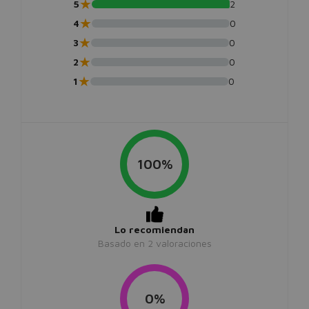
★
5
2
★
4
0
★
3
0
★
2
0
★
1
0
100%
Lo recomiendan
Basado en
2
valoraciones
0%