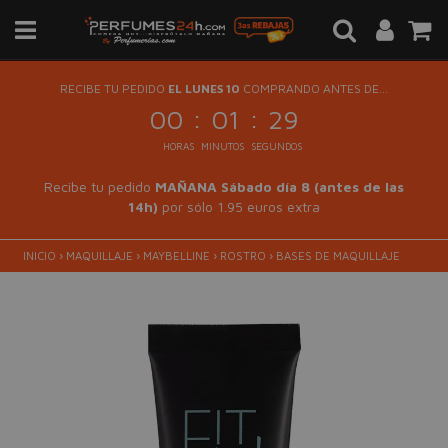
RECIBE TU PEDIDO
EL LUNES 10
COMPRANDO ANTES DE...
:
:
00
01
29
HORAS
MINUTOS
SEGUNDOS
Recibe tu pedido
MAÑANA Sábado día 8 (antes de las
14h)
por sólo 1.95 euros extra
INICIO
›
MAQUILLAJE
›
MAYBELLINE
›
ROSTRO
›
BASES DE MAQUILLAJE