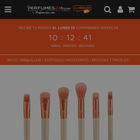
RECIBE TU PEDIDO
EL LUNES 10
COMPRANDO ANTES DE...
:
:
10
12
41
HORAS
MINUTOS
SEGUNDOS
INICIO
›
MAQUILLAJE
›
ECOTOOLS
›
ACCESORIOS
›
BROCHAS Y PINCELES