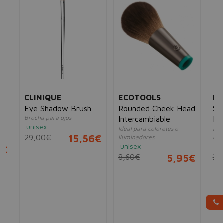
CLINIQUE
ECOTOOLS
EC
Eye Shadow Brush
Rounded Cheek Head
St
Brocha para ojos
Intercambiable
Bea
unisex
Ideal para coloretes o
Kit
br
29,00€
15,56€
iluminadores
ros
unisex
un
8€
8,60€
5,95€
22