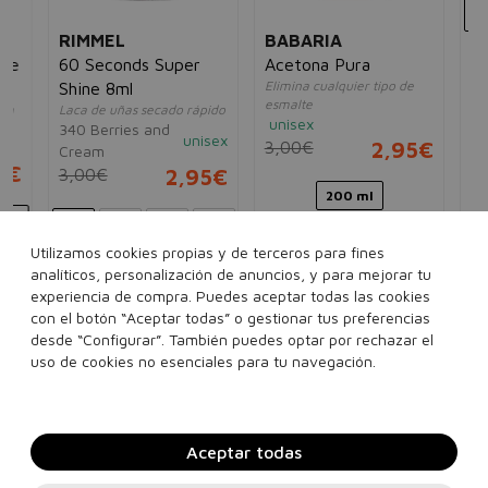
RIMMEL
BABARIA
M
je
60 Seconds Super
Acetona Pura
Fac
Elimina cualquier tipo de
Shine 8ml
Pe
esmalte
en
Laca de uñas secado rápido
Bas
unisex
340 Berries and
102
unisex
3,00€
2,95€
Cream
14
5€
3,00€
2,95€
200 ml
Utilizamos cookies propias y de terceros para fines
809 Darling, You Are
analíticos, personalización de anuncios, y para mejorar tu
Fabulous! color
experiencia de compra. Puedes aceptar todas las cookies
Ver más...
con el botón “Aceptar todas” o gestionar tus preferencias
desde “Configurar”. También puedes optar por rechazar el
Añadir a la cesta
Añadir a la cesta
uso de cookies no esenciales para tu navegación.
Aceptar todas