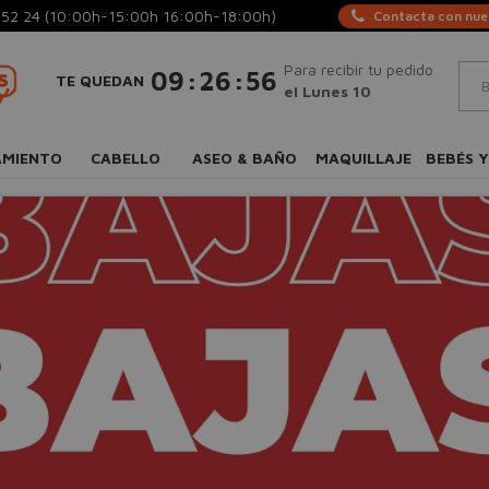
 52 24
(10:00h-15:00h 16:00h-18:00h)
Contacta con nues
Para recibir tu pedido
:
:
09
26
56
TE QUEDAN
el Lunes 10
AMIENTO
CABELLO
ASEO & BAÑO
MAQUILLAJE
BEBÉS Y