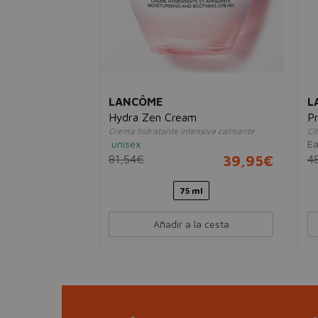
LANCÔME
L
Hydra Zen Cream
Pr
Crema hidratante intensiva calmante
Cí
unisex
Ea
81,54€
39,95€
4
75 ml
Añadir a la cesta
esta