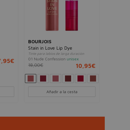
BOURJOIS
ANNE
Stain in Love Lip Dye
Age Su
Tinte para labios de larga duración
Spots 
01 Nude Confession
unisex
7,95€
Protector
SPF50
18,00€
10,95€
unisex
30,19€
Añadir a la cesta