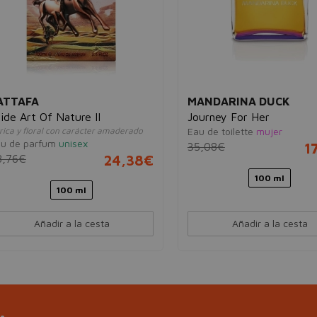
ATTAFA
MANDARINA DUCK
ide Art Of Nature II
Journey For Her
trica y floral con carácter amaderado
Eau de toilette
mujer
u de parfum
unisex
35,08€
1
8,76€
24,38€
100 ml
100 ml
Añadir a la cesta
Añadir a la cesta