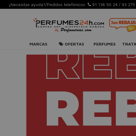
¿Necesitas ayuda?/Pedidos telefónicos:
91 136 50 24
/
93 275
MARCAS
OFERTAS
PERFUMES
TRAT