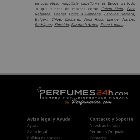
en
cosmética
,
maquillaje
,
cabello
y más. Encuentra todo
lo que buscas de marcas como
Calvin Klein
,
Paco
Rabanne
,
Chanel
,
Dolce & Gabbana
,
Carolina Herrera
,
Bvlgari
,
Chloe
,
Cacharel
,
Nina Ricci
,
Loewe
,
Narciso
Rodríguez
,
Shiseido
,
Elizabeth Arden
,
Estee Lauder
,...
Aviso legal y Ayuda
Contacto y Soporte
Ayuda
Nuestras tiendas
Aviso legal
Perfumes Originales
Política de cookies
Contacto