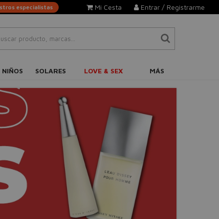
Mi Cesta
Entrar / Registrarme
tros especialistas
 NIÑOS
SOLARES
LOVE & SEX
MÁS