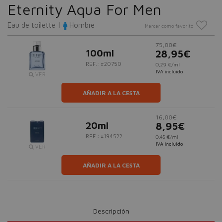
Eternity Aqua For Men
Eau de toilette |
Hombre
Marcar como favorito
75,00€
100ml
28,95€
REF.: #20750
0,29 €/ml
IVA incluido
VER
AÑADIR A LA CESTA
16,00€
20ml
8,95€
REF.: #194522
0,45 €/ml
IVA incluido
VER
AÑADIR A LA CESTA
Descripción