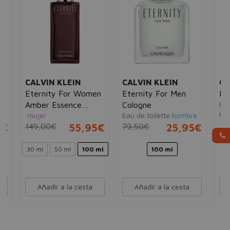
CALVIN KLEIN
CALVIN KLEIN
CA
Eternity For Women
Eternity For Men
Et
Ea
Amber Essence
Cologne
94
mujer
Eau de toilette
hombre
Parfum Intense
5€
149,00€
55,95€
79,50€
25,95€
30 ml
50 ml
100 ml
100 ml
Añadir a la cesta
Añadir a la cesta