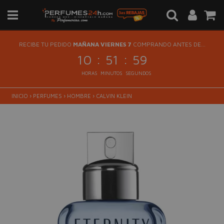
RECIBE TU PEDIDO
MAÑANA VIERNES 7
COMPRANDO ANTES DE...
:
:
10
51
59
HORAS
MINUTOS
SEGUNDOS
INICIO
›
PERFUMES
›
HOMBRE
›
CALVIN KLEIN