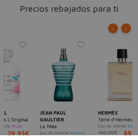
Precios rebajados para ti
‹
›
EL
5t
Ea
75
30
JEAN PAUL
HERMÈS
al
GAULTIER
Terre d'Hermès
Eau de toilette
hombre
Le Male
5€
100,00€
89,95€
Eau de toilette
hombre