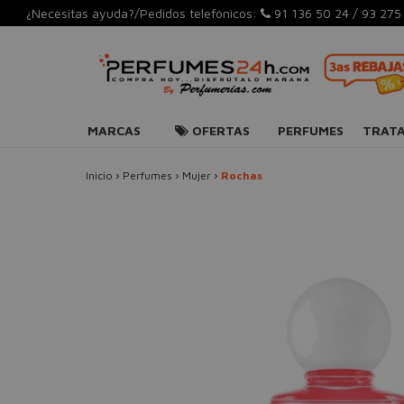
¿Necesitas ayuda?/Pedidos telefónicos:
91 136 50 24
/
93 275
MARCAS
OFERTAS
PERFUMES
TRAT
Inicio
›
Perfumes
›
Mujer
›
Rochas