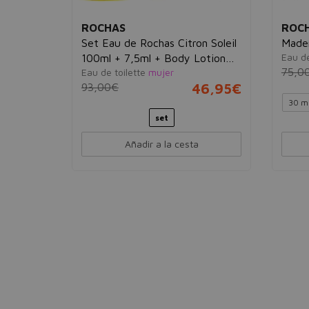
ROCHAS
ROC
Set Eau de Rochas Citron Soleil
Madem
Eau d
100ml + 7,5ml + Body Lotion
29,95€
75,0
Eau de toilette
mujer
100ml
93,00€
46,95€
30 m
set
Añadir a la cesta