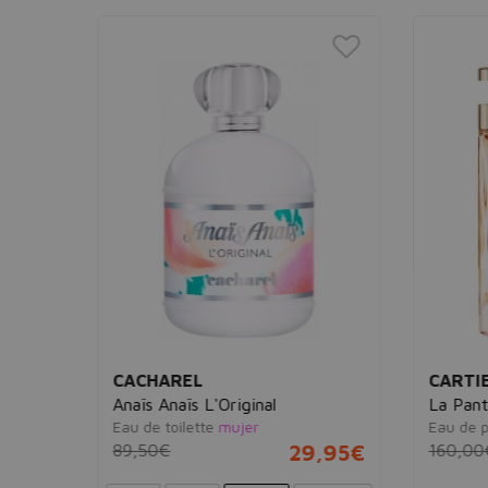
CARTIER
VER
La Panthere
Red J
Eau de parfum
mujer
Eau de
29,95€
160,00€
89,95€
42,0