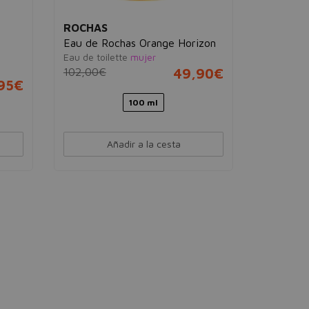
ROCHAS
ROCHAS
n
Eau de Rochas Orange Horizon
Eau de Ro
Eau de toilette
mujer
Eau de toi
102,00€
49,90€
97,63€
,95€
100 ml
Añadir a la cesta