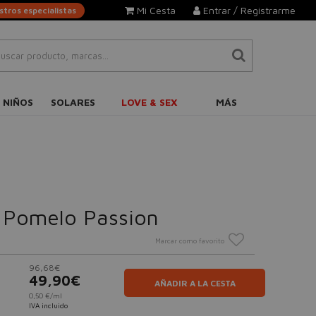
Mi Cesta
Entrar / Registrarme
tros especialistas
 NIÑOS
SOLARES
LOVE & SEX
MÁS
 Pomelo Passion
Marcar como favorito
96,68€
49,90€
AÑADIR A LA CESTA
0,50 €/ml
IVA incluido