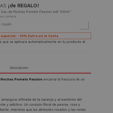
HAS
¡de REGALO!
e Eau de Rochas Pomelo Passion edt 100ml.*
por compra.
s regalo
especial: -10% Extra en la Cesta
% que se aplicará automáticamente en tu producto al
Descripción
 Rochas Pomelo Passion
encarna la frescura de un
 amargura refinada de la naranja y al exotismo del
nte y adictivo. Un corazón floral de peonía, rosa y
iante, mientras que los almizcles rosados y las notas