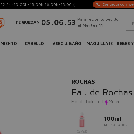
 52 24
(10:00h-15:00h 16:00h-18:00h)
Contacta con nues
Para recibir tu pedido
:
:
05
06
53
TE QUEDAN
el Martes 11
AMIENTO
CABELLO
ASEO & BAÑO
MAQUILLAJE
BEBÉS Y
ROCHAS
Eau de Rochas
Eau de toilette |
Mujer
100ml
REF.: #194002
VER