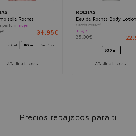
HAS
ROCHAS
oiselle Rochas
Eau de Rochas Body Lotio
e parfum
mujer
Loción coporal
mujer
0€
34,95€
35,00€
22
l
50 ml
90 ml
Ver 1 set
500 ml
Añadir a la cesta
Añadir a la cesta
Precios rebajados para ti