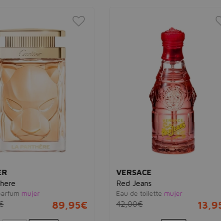
SACE
BURBERRY
eans
My Burberry
 toilette
mujer
Eau de parfum
mujer
0€
13,95€
120,00€
59,