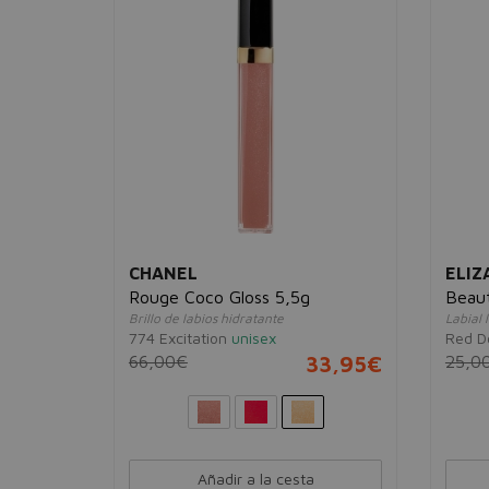
CHANEL
ELIZ
Rouge Coco Gloss 5,5g
Beaut
Brillo de labios hidratante
Labial 
774 Excitation
unisex
Red D
21,95€
66,00€
33,95€
25,0
Añadir a la cesta