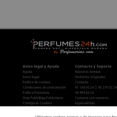
Aviso legal y Ayuda
Contacto y Soporte
Ayuda
Nuestras tiendas
Aviso legal
Perfumes Originales
Política de cookies
Contacto
|
Condiciones de contratación
91 136 50 24
93 275 52 24
Política Postventa
94 494 64 24
Stop Publi/Baja Publicitaria
Contacta con nuestros
Configurar Cookies
especialistas
Área Privada
Horario Atención al cliente :
Utilizamos cookies propias y de terceros para fi