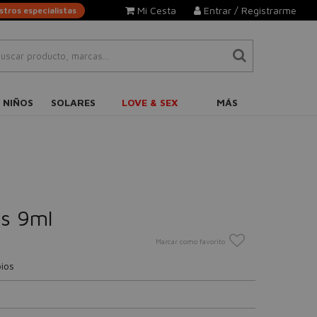
Mi Cesta
Entrar / Registrarme
tros especialistas
 NIÑOS
SOLARES
LOVE & SEX
MÁS
ss 9ml
Marcar como favorito
bios