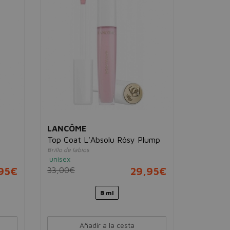
LANCÔME
CLARIN
Top Coat L'Absolu Rôsy Plump
Lip Comf
Brillo de labios
Tratamiento 
unisex
belleza
01 Honey
,95€
33,00€
29,95€
44,00€
8 ml
Añadir a la cesta