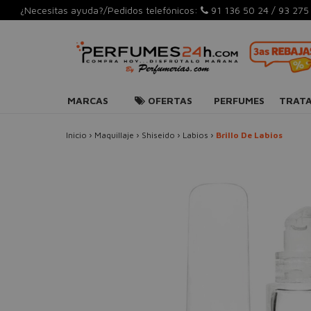
¿Necesitas ayuda?/Pedidos telefónicos:
91 136 50 24
/
93 275
MARCAS
OFERTAS
PERFUMES
TRAT
Inicio
›
Maquillaje
›
Shiseido
›
Labios
›
Brillo De Labios