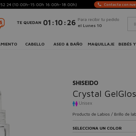
 52 24
(10:00h-15:00h 16:00h-18:00h)
Contacta con nues
Para recibir tu pedido
:
:
01
10
26
TE QUEDAN
el Lunes 10
AMIENTO
CABELLO
ASEO & BAÑO
MAQUILLAJE
BEBÉS Y
SHISEIDO
Crystal GelGlo
Unisex
Producto de Labios / Brillo de la
SELECCIONA UN COLOR