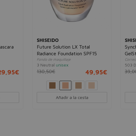
EIDO
SHISEIDO
e Solution LX Total
Synchro Skin Correcting
nce Foundation SPF15
GelStick Concealer
de maquillaje
Corrector crema en formato barra
ral
unisex
503 Deep
unisex
50€
49,95€
39,00€
17
Añadir a la cesta
Añadir a la cesta