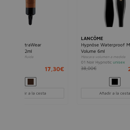
LANCÔME
SHIS
Hypnôse Waterproof Mascara
Futur
Volume 6ml
Radia
Máscara volumen a medida
Fondo 
01 Noir Hypnotic
unisex
3 Neut
17,30€
38,00€
29,95€
130,
Añadir a la cesta