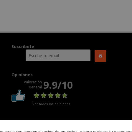
Suscríbete
Opiniones
9.9/10
Valoración
general
Ver todas las opiniones
nes analíticos, personalización de anuncios, y para mejorar tu experie