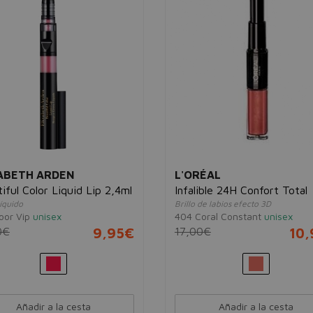
ABETH ARDEN
L'ORÉAL
iful Color Liquid Lip 2,4ml
Infalible 24H Confort Total
líquido
Brillo de labios efecto 3D
oor Vip
unisex
404 Coral Constant
unisex
0€
9,95€
17,00€
10
Añadir a la cesta
Añadir a la cesta