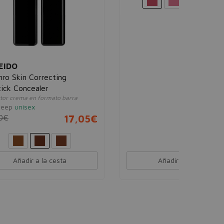
SHISEIDO
Technosatin Gel Lipstick
Barra de labios 24h de hidratación
409 Harmonic Drive
unisex
39,50€
19,95€
,05€
Añadir a la cesta