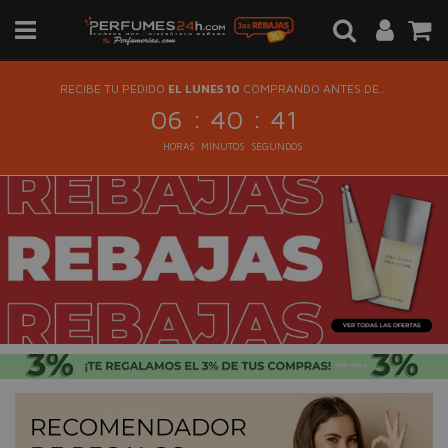
RECIBE TU PEDIDO
EL LUNES 10
COMPRANDO ANTES DE...
:
:
06
40
41
HORAS
MINUTOS
SEGUNDOS