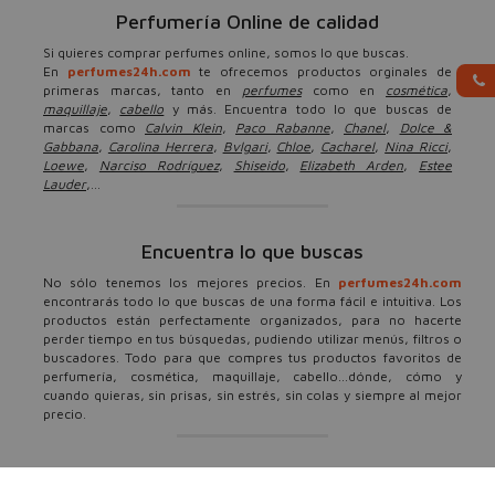
Perfumería Online de calidad
Si quieres comprar perfumes online, somos lo que buscas.
En
perfumes24h.com
te ofrecemos productos orginales de
primeras marcas, tanto en
perfumes
como en
cosmética
,
maquillaje
,
cabello
y más. Encuentra todo lo que buscas de
marcas como
Calvin Klein
,
Paco Rabanne
,
Chanel
,
Dolce &
Gabbana
,
Carolina Herrera
,
Bvlgari
,
Chloe
,
Cacharel
,
Nina Ricci
,
Loewe
,
Narciso Rodríguez
,
Shiseido
,
Elizabeth Arden
,
Estee
Lauder
,...
Encuentra lo que buscas
No sólo tenemos los mejores precios. En
perfumes24h.com
encontrarás todo lo que buscas de una forma fácil e intuitiva. Los
productos están perfectamente organizados, para no hacerte
perder tiempo en tus búsquedas, pudiendo utilizar menús, filtros o
buscadores. Todo para que compres tus productos favoritos de
perfumería, cosmética, maquillaje, cabello...dónde, cómo y
cuando quieras, sin prisas, sin estrés, sin colas y siempre al mejor
precio.
Ofertas, descuentos y más