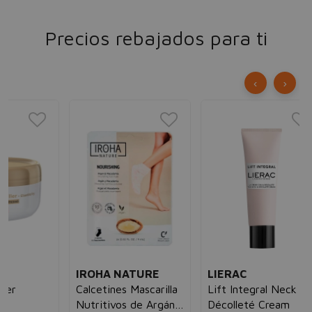
Precios rebajados para ti
‹
›
S
Po
En
Cre
un
55
IROHA NATURE
LIERAC
Calcetines Mascarilla
Lift Integral Neck &
Nutritivos de Argán
Décolleté Cream