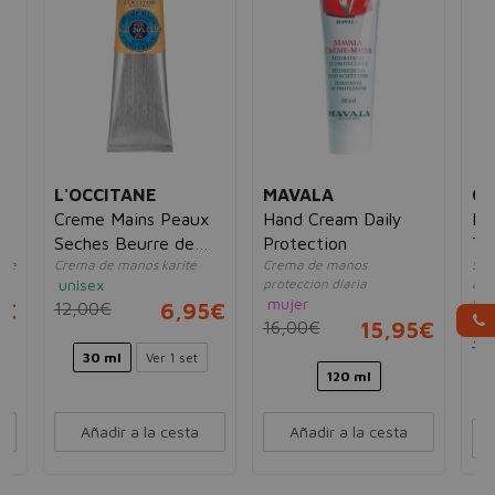
L'OCCITANE
MAVALA
CL
Creme Mains Peaux
Hand Cream Daily
Ha
Seches Beurre de
Protection
Tr
nte
Crema de manos karité
Crema de manos
Sua
Karite
unisex
protección diaria
ate
mujer
for
5€
12,00€
6,95€
un
16,00€
15,95€
12
30 ml
Ver 1 set
120 ml
Añadir a la cesta
Añadir a la cesta