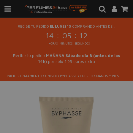
RECIBE TU PEDIDO
EL LUNES 10
COMPRANDO ANTES DE...
:
:
14
05
12
HORAS
MINUTOS
SEGUNDOS
Recibe tu pedido
MAÑANA Sábado día 8 (antes de las
14h)
por sólo 1.95 euros extra
INICIO
›
TRATAMIENTO
›
UNISEX
›
BYPHASSE
›
CUERPO
›
MANOS Y PIES