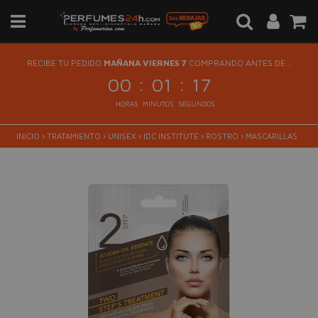
RECIBE TU PEDIDO
MAÑANA VIERNES 7
COMPRANDO ANTES DE...
:
:
00
01
17
HORAS
MINUTOS
SEGUNDOS
INICIO
›
TRATAMIENTO
›
UNISEX
›
IDC INSTITUTE
›
ROSTRO
›
MASCARILLAS