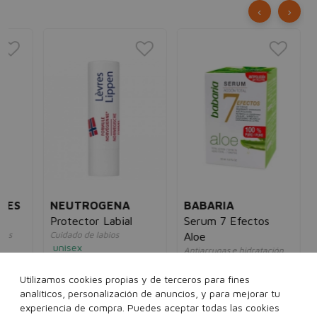
‹
›
LA
Ag
Lim
un
20
S
NEUTROGENA
BABARIA
Protector Labial
Serum 7 Efectos
Cuidado de labios
Aloe
unisex
Antiarrugas e hidratación
8€
7,80€
4,95€
efecto alisante
unisex
Utilizamos cookies propias y de terceros para fines
10,00€
7,95€
analíticos, personalización de anuncios, y para mejorar tu
4 g
experiencia de compra. Puedes aceptar todas las cookies