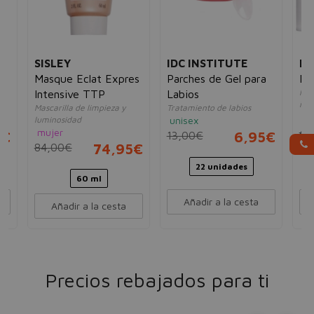
SISLEY
IDC INSTITUTE
FI
Masque Eclat Expres
Parches de Gel para
Me
Masc
Intensive TTP
Labios
ilu
Mascarilla de limpieza y
Tratamiento de labios
mu
luminosidad
unisex
45
mujer
5€
13,00€
6,95€
84,00€
74,95€
22 unidades
60 ml
Añadir a la cesta
Añadir a la cesta
Precios rebajados para ti