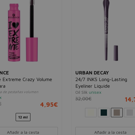
AN DECAY
ESSENCE
INKS Long-Lasting
Long Lasting Eye Pencil 18
ner Liquide
Waterproof
k
unisex
Lápiz de ojos resistente al agua
02 Hot Chocolate
unisex
0€
14,76€
6,00€
1
Añadir a la cesta
Añadir a la cesta