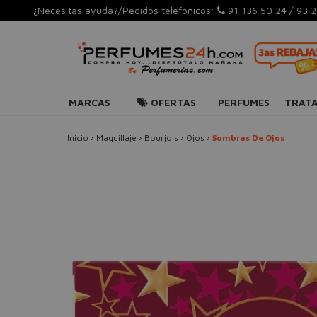
¿Necesitas ayuda?/Pedidos telefónicos:
91 136 50 24
/
93 2
MARCAS
OFERTAS
PERFUMES
TRAT
Inicio
›
Maquillaje
›
Bourjois
›
Ojos
›
Sombras De Ojos