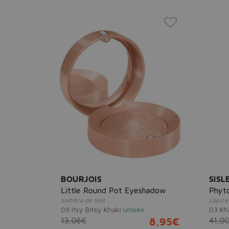
BOURJOIS
SISL
Little Round Pot Eyeshadow
Phyt
Sombra de ojos
Lápiz e
09 Itsy Bitsy Khaki
unisex
03 Kh
39,95€
13,06€
8,95€
41,0