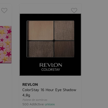
REVLON
BOURJO
ColorStay 16 Hour Eye Shadow
Gold Gl
4,8g
Palette
Paleta de sombras
Paleta de s
500 Addictive
unisex
01 Gold G