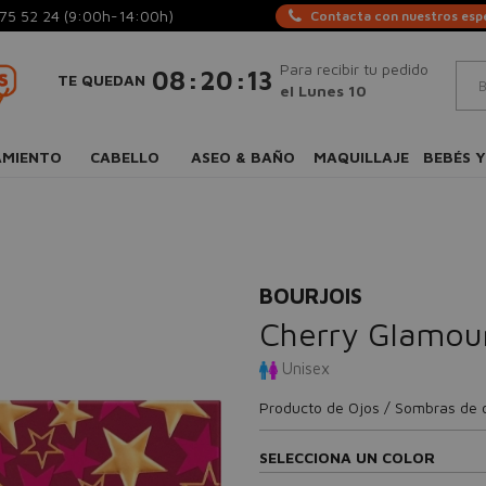
75 52 24
(9:00h-14:00h)
Contacta con nuestros espe
Para recibir tu pedido
:
:
08
20
12
TE QUEDAN
el Lunes 10
AMIENTO
CABELLO
ASEO & BAÑO
MAQUILLAJE
BEBÉS Y
BOURJOIS
Cherry Glamou
Unisex
Producto de Ojos / Sombras de 
SELECCIONA UN COLOR