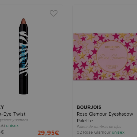
EY
BOURJOIS
o-Eye Twist
Rose Glamour Eyeshadow
yeliner y sombra
Palette
aki
unisex
Paleta de sombras de ojos
0€
29,95€
02 Rose Glamour
unisex