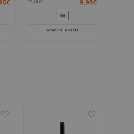
,95€
19,00€
9,95€
12,00€
Añadir a la cesta
MAYBELLINE
MAYBEL