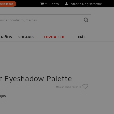
Mi Cesta
Entrar / Registrarme
cialistas
 NIÑOS
SOLARES
LOVE & SEX
MÁS
r Eyeshadow Palette
Marcar como favorito
ojos