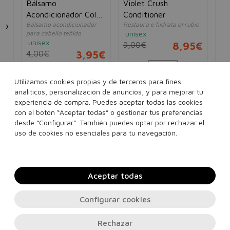
Bálsamo
Violet Crush
Bá
i
Acondicionador Color
Conditioner
Ac
Bálsamo acondicionador
Restaura e hidrata el rubio
Bál
oo
Capture
Hi
para cabello teñido
unisex
par
Hy
unisex
un
9,00€
8,95€
4,00€
3,95€
4,
250 ml
5€
200 ml
Utilizamos cookies propias y de terceros para fines
analíticos, personalización de anuncios, y para mejorar tu
experiencia de compra. Puedes aceptar todas las cookies
con el botón “Aceptar todas” o gestionar tus preferencias
desde “Configurar”. También puedes optar por rechazar el
Añadir a la cesta
Añadir a la cesta
uso de cookies no esenciales para tu navegación.
Aceptar todas
Configurar cookies
Rechazar
Contacto, soporte e información legal