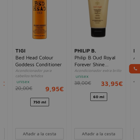
TIGI
PHILIP B.
R
Bed Head Colour
Philip B Oud Royal
All
Aco
Goddess Conditioner
Forever Shine
sec
te
Acondicionador para
Acondicionador extra brillo
Aconditioner
un
cabellos teñidos
unisex
42
unisex
5€
38,00€
33,95€
20,00€
9,95€
60 ml
750 ml
Añadir a la cesta
Añadir a la cesta