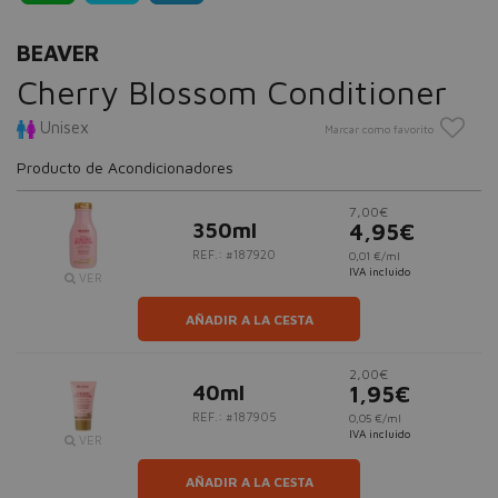
BEAVER
Cherry Blossom Conditioner
Unisex
Marcar como favorito
Producto de Acondicionadores
7,00€
350ml
4,95€
REF.: #187920
0,01 €/ml
IVA incluido
VER
AÑADIR A LA CESTA
2,00€
40ml
1,95€
REF.: #187905
0,05 €/ml
IVA incluido
VER
AÑADIR A LA CESTA