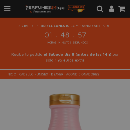
RECIBE TU PEDIDO
EL LUNES 10
COMPRANDO ANTES DE...
:
:
01
48
57
HORAS
MINUTOS
SEGUNDOS
Recibe tu pedido
el Sábado día 8 (antes de las 14h)
por
sólo 1.95 euros extra
INICIO
›
CABELLO
›
UNISEX
›
BEAVER
›
ACONDICIONADORES