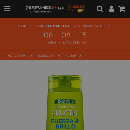
RECIBE TU PEDIDO
EL MARTES 11
COMPRANDO ANTES DE...
:
:
08
08
15
HORAS
MINUTOS
SEGUNDOS
INICIO
›
CABELLO
›
UNISEX
›
GARNIER
›
CHAMPÚ