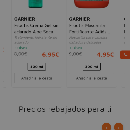
GARNIER
GARNIER
GA
Fructis Crema Gel sin
Fructis Mascarilla
Fr
os
aclarado Aloe Secado
Fortificante Adiós
Pu
Tratamiento hidratante sin
Mascarilla para cabellos
Cha
Natural
Daños
aclarado
dañados y delicados
cab
unisex
unisex
un
5€
8,00€
6,95€
9,00€
4,95€
6,
400 ml
300 ml
Añadir a la cesta
Añadir a la cesta
Precios rebajados para ti
‹
›