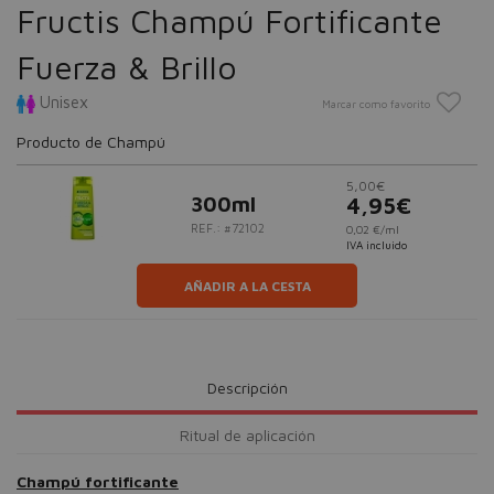
Fructis Champú Fortificante
Fuerza & Brillo
Unisex
Marcar como favorito
Producto de Champú
5,00€
300ml
4,95€
REF.: #72102
0,02 €/ml
IVA incluido
AÑADIR A LA CESTA
Descripción
Ritual de aplicación
Champú fortificante