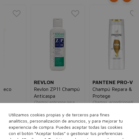
O
Ar
Re
Cha
un
7,
REVLON
PANTENE PRO-V
Revlon ZP11 Champú
Champú Repara &
Anticaspa
Protege
Champú anticaspa para
Champú, acondicionador y
cabellos grasos
tratamiento
unisex
unisex
5€
Utilizamos cookies propias y de terceros para fines
6,20€
3,95€
8,00€
5,95€
analíticos, personalización de anuncios, y para mejorar tu
experiencia de compra. Puedes aceptar todas las cookies
con el botón “Aceptar todas” o gestionar tus preferencias
400 ml
90 ml
700 ml