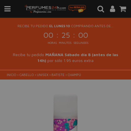
RECIBE TU PEDIDO
EL LUNES 10
COMPRANDO ANTES DE...
:
:
00
25
00
HORAS
MINUTOS
SEGUNDOS
Recibe tu pedido
MAÑANA Sábado día 8 (antes de las
14h)
por sólo 1.95 euros extra
INICIO
›
CABELLO
›
UNISEX
›
BATISTE
›
CHAMPÚ