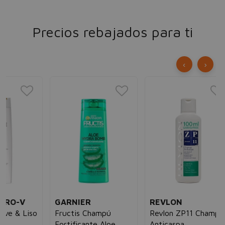
Precios rebajados para ti
‹
›
R
Pr
Mo
Cha
Hy
un
43
GARNIER
REVLON
so
Fructis Champú
Revlon ZP11 Champú
Fortificante Aloe
Anticaspa