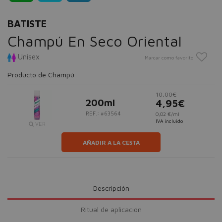
BATISTE
Champú En Seco Oriental
Unisex
Marcar como favorito
Producto de Champú
10,00€
200ml
4,95€
REF.: #63564
0,02 €/ml
IVA incluido
VER
AÑADIR A LA CESTA
Descripción
Ritual de aplicación