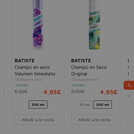
BATISTE
BATISTE
BA
Champú en seco
Champú en Seco
Ch
Volumen Inmediato
Original
Fr
Champú en seco
Champú en seco
Cha
unisex
unisex
ref
un
5€
6,32€
4,95€
9,00€
4,95€
5,
200 ml
50 ml
200 ml
Añadir a la cesta
Añadir a la cesta