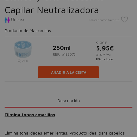
Capilar Neutralizadora
Unisex
Marcar como favorito
Producto de Mascarillas
9,00€
250ml
5,95€
REF.: #193072
0,02 €/ml
IVA incluido
VER
AÑADIR A LA CESTA
Descripción
Elimina tonos amarillos
Elimina tonalidades amarillentas. Producto ideal para cabellos