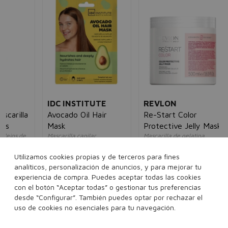
JO
Fr
Cur
Mas
riz
un
13
IDC INSTITUTE
REVLON
la
Avocado Oil Hair
Re-Start Color
Mask
Protective Jelly Mask
de
Mascarilla capilar
Mascarilla de gelatina
unisex
protectora del color
unisex
1,20€
0,95€
Utilizamos cookies propias y de terceros para fines
5€
22,00€
17,95€
analíticos, personalización de anuncios, y para mejorar tu
experiencia de compra. Puedes aceptar todas las cookies
25 ml
con el botón “Aceptar todas” o gestionar tus preferencias
500 ml
desde “Configurar”. También puedes optar por rechazar el
Añadir a la cesta
Añadir a la cesta
uso de cookies no esenciales para tu navegación.