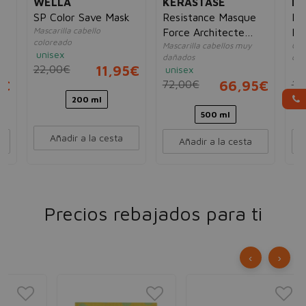
WELLA
KÉRASTASE
N
SP Color Save Mask
Resistance Masque
Mas
Mascarilla cabello
Force Architecte
Ex
coloreado
Mascarilla cabellos muy
Cui
Vita-ciment Advance
unisex
dañados
cab
22,00€
11,95€
unisex
un
5€
72,00€
66,95€
10
200 ml
500 ml
Añadir a la cesta
Añadir a la cesta
Precios rebajados para ti
‹
›