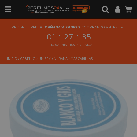
RECIBE TU PEDIDO
MAÑANA VIERNES 7
COMPRANDO ANTES DE...
:
:
01
27
35
HORAS
MINUTOS
SEGUNDOS
INICIO
›
CABELLO
›
UNISEX
›
NURANA
›
MASCARILLAS