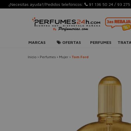
¿Necesitas ayuda?/Pedidos telefónicos:
91 136 50 24
/
93 275
MARCAS
OFERTAS
PERFUMES
TRAT
Inicio
›
Perfumes
›
Mujer
›
Tom Ford