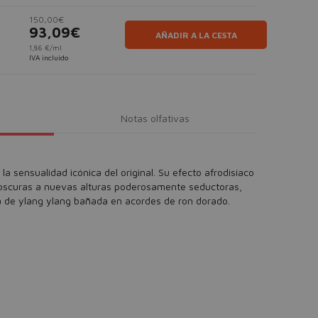
150,00€
93,09€
AÑADIR A LA CESTA
1,86 €/ml
IVA incluido
Notas olfativas
 la sensualidad icónica del original. Su efecto afrodisíaco
 oscuras a nuevas alturas poderosamente seductoras,
a de ylang ylang bañada en acordes de ron dorado.