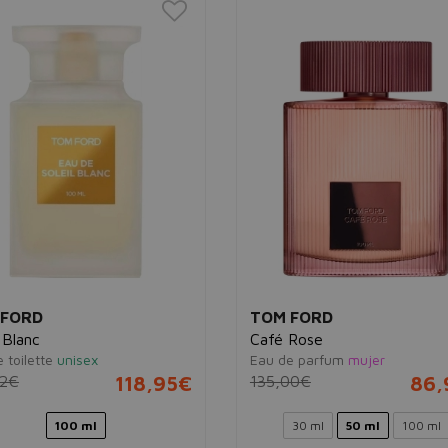
 FORD
TOM FORD
 Blanc
Café Rose
 toilette
unisex
Eau de parfum
mujer
62€
118,95€
135,00€
86,
100 ml
30 ml
50 ml
100 ml