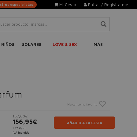
Mi Cesta
Entrar / Registrarme
tros especialistas
 NIÑOS
SOLARES
LOVE & SEX
MÁS
arfum
Marcar como favorito
187,00€
156,95€
AÑADIR A LA CESTA
1,57 €/ml
IVA incluido