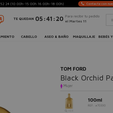
 52 24
(10:00h-15:00h 16:00h-18:00h)
Contacta con nues
Para recibir tu pedido
:
:
05
41
19
TE QUEDAN
el Martes 11
AMIENTO
CABELLO
ASEO & BAÑO
MAQUILLAJE
BEBÉS Y
TOM FORD
Black Orchid P
Mujer
100ml
REF.: #70330
VER