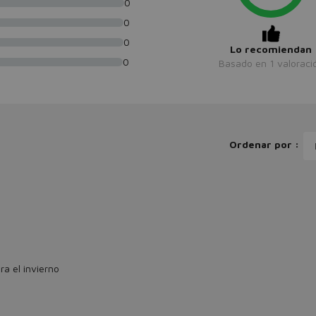
0
0
0
Lo recomiendan
0
Basado en
1
valoraci
Ordenar por :
a el invierno