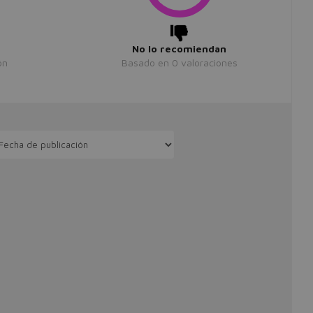
No lo recomiendan
ón
Basado en
0
valoraciones