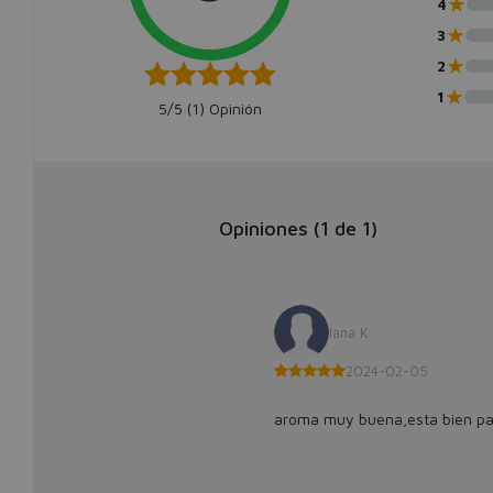
★
4
★
3
★
2
★
1
5/5 (
1
) Opinión
Opiniones (
1
de
1
)
Iana K
2024-02-05
aroma muy buena,esta bien par