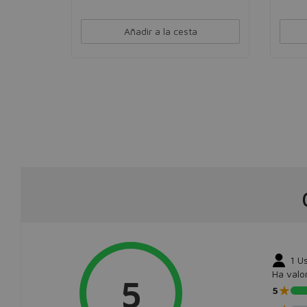
Añadir a la cesta
1
Us
Ha valo
5
★
5