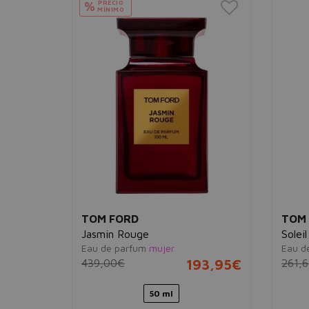
PRECIO
%
MÍNIMO
TOM FORD
TOM
Jasmin Rouge
Soleil
Eau de parfum
mujer
Eau de
99,95€
439,00€
193,95€
261,
50 ml