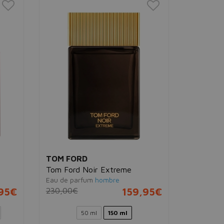
TOM FORD
TOM FO
Tom Ford Noir Extreme
Beau de 
Eau de parfum
hombre
Eau de pa
95€
230,00€
159,95€
157,00€
50 ml
150 ml