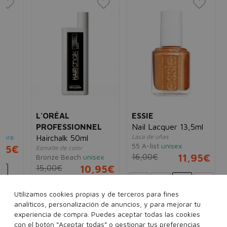
NA
Na
Eau
33
L'ORÉAL
ESSIE
PROFESSIONNEL
Nail Lacquer 13,5ml
e
Laca de uñas
Hairchalk 50ml
55 A-list
unisex
5€
Esmalte de color
16,00€
11,95€
Bronze Beach
unisex
15,00€
10,95€
Utilizamos cookies propias y de terceros para fines
Ver más...
analíticos, personalización de anuncios, y para mejorar tu
experiencia de compra. Puedes aceptar todas las cookies
con el botón “Aceptar todas” o gestionar tus preferencias