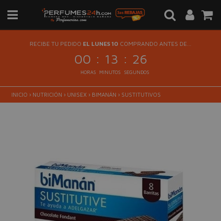
RECIBE TU PEDIDO
EL LUNES 10
COMPRANDO ANTES DE...
:
:
00
13
26
HORAS
MINUTOS
SEGUNDOS
INICIO
›
NUTRICIÓN
›
UNISEX
›
BIMANÁN
›
SUSTITUTIVOS