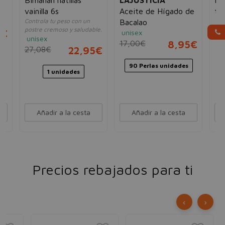
vainilla 6s
Aceite de Hígado de
to
Controla tu peso con un
un
Bacalao
postre cremoso y saludable.
5€
30
unisex
unisex
17,00€
8,95€
27,08€
22,95€
90 Perlas unidades
1 unidades
Añadir a la cesta
Añadir a la cesta
Precios rebajados para ti
‹
›