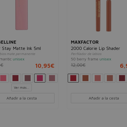
FACTOR
MAVALA
Calorie Lip Shader
Mavala Laca de Uñas 5ml
dor de labios
Esmalte de uñas
rry frame
unisex
344 Lemon Drop
unisex
0€
6,95€
7,80€
3,
Ver más...
Añadir a la cesta
Añadir a la cesta