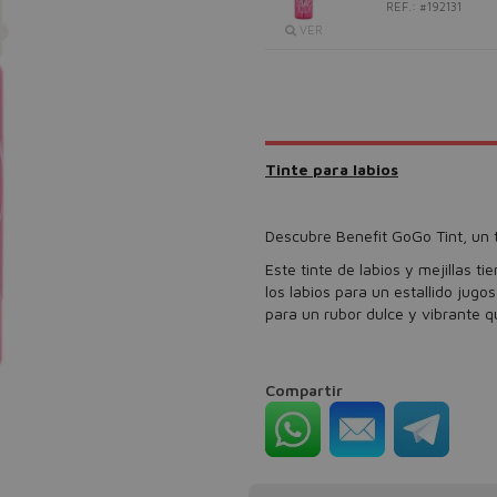
REF.: #192131
VER
Tinte para labios
Descubre Benefit GoGo Tint, un t
Este tinte de labios y mejillas t
los labios para un estallido jugo
para un rubor dulce y vibrante q
Compartir