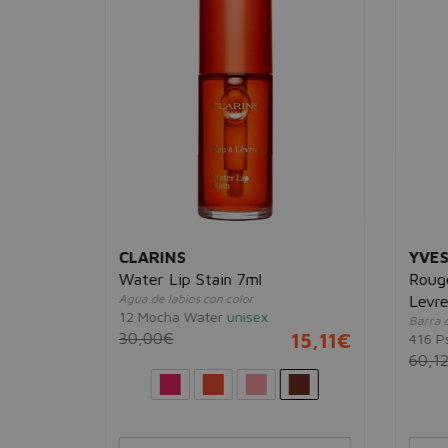
CLARINS
YVES
Water Lip Stain 7ml
Rouge
Agua de labios con color
Levre
12 Mocha Water
unisex
Barra d
21,61€
30,00€
15,11€
416 Ps
60,1