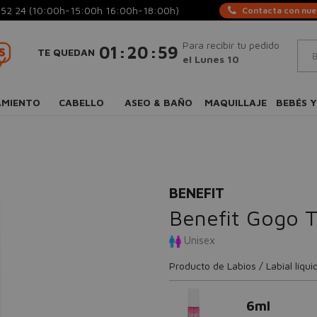
 52 24
(10:00h-15:00h 16:00h-18:00h)
Contacta con nues
Para recibir tu pedido
:
:
01
20
58
TE QUEDAN
el Lunes 10
AMIENTO
CABELLO
ASEO & BAÑO
MAQUILLAJE
BEBÉS Y
BENEFIT
Benefit Gogo T
Unisex
Producto de Labios / Labial líqui
6ml