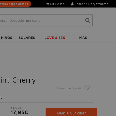
Mi Cesta
Entrar / Registrarme
tros especialistas
 NIÑOS
SOLARES
LOVE & SEX
MÁS
int Cherry
Marcar como favorito
do
34,00€
17,95€
AÑADIR A LA CESTA