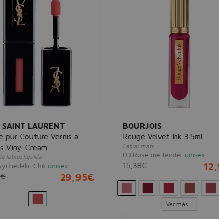
 SAINT LAURENT
BOURJOIS
 pur Couture Vernis a
Rouge Velvet Ink 3.5ml
Labial mate
s Vinyl Cream
03 Rose me tender
unisex
e labios líquida
15,38€
12
ychedelic Chili
unisex
2€
29,95€
Ver más...