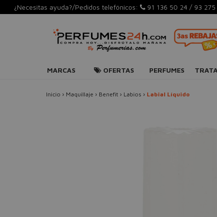
¿Necesitas ayuda?/Pedidos telefónicos:
91 136 50 24
/
93 275
MARCAS
OFERTAS
PERFUMES
TRAT
Inicio
›
Maquillaje
›
Benefit
›
Labios
›
Labial Líquido