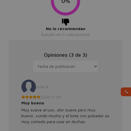
0%
No lo recomiendan
Basado en
0
valoraciones
Opiniones (
3
de
3
)
Jose N
2024-11-09
Muy bueno
Muy suave al uso…olor suave pero muy
bueno…cunde mucho y el bote con pulsador es
muy cómodo para usar en duchas