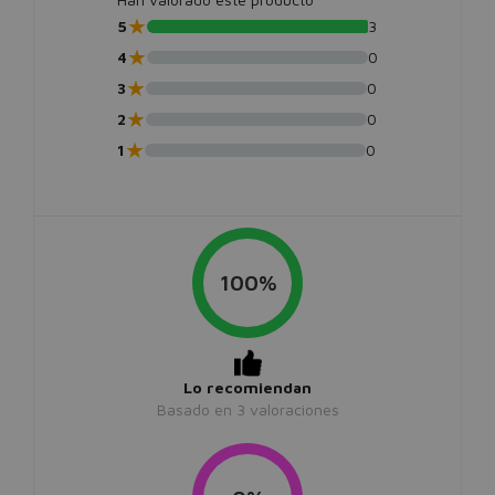
★
5
3
★
4
0
★
3
0
★
2
0
★
1
0
100%
Lo recomiendan
Basado en
3
valoraciones