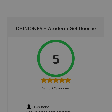
OPINIONES
-
Atoderm Gel Douche
5
5/5 (
3
) Opiniones
3
Usuarios
Han valorado este producto