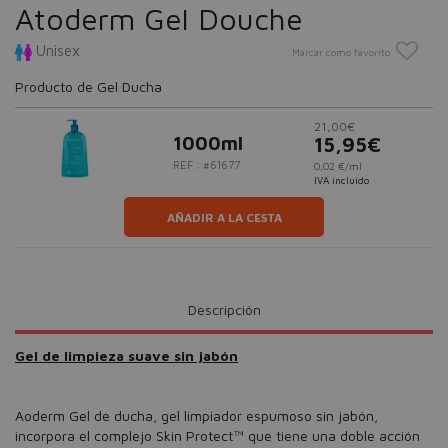
Atoderm Gel Douche
Unisex
Marcar como favorito
Producto de Gel Ducha
21,00€
1000ml
15,95€
REF.: #61677
0,02 €/ml
IVA incluido
AÑADIR A LA CESTA
Descripción
Gel de limpieza suave sin jabón
Aoderm Gel de ducha, gel limpiador espumoso sin jabón,
incorpora el complejo Skin Protect™ que tiene una doble acción