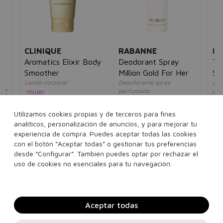
CLINIQUE
RABANNE
HU
on
Aromatics Elixir Body
Deodorant Spray
Th
Smoother
Million Gold For Her
Sp
Loción corporal
Desodorante spray
Des
8€
mujer
perfumado
per
mujer
ho
40,00€
20,95€
36,00€
24,95€
22
Utilizamos cookies propias y de terceros para fines
analíticos, personalización de anuncios, y para mejorar tu
200 ml
150 ml
experiencia de compra. Puedes aceptar todas las cookies
con el botón “Aceptar todas” o gestionar tus preferencias
desde “Configurar”. También puedes optar por rechazar el
Añadir a la cesta
Añadir a la cesta
uso de cookies no esenciales para tu navegación.
Aceptar todas