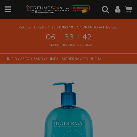
RECIBE TU PEDIDO
EL LUNES 10
COMPRANDO ANTES DE...
:
:
06
33
42
HORAS
MINUTOS
SEGUNDOS
INICIO
›
ASEO Y BAÑO
›
UNISEX
›
BIODERMA
›
GEL DUCHA