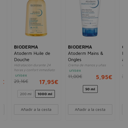
BIODERMA
BIODERMA
CA
Atoderm Huile de
Atoderm Mains &
Et
e
Douche
Ongles
an
Hidratación durante 24
Crema de manos y uñas
Gel
horas y confort inmediato
unisex
ho
unisex
11,00€
5,95€
30
5€
29,16€
17,95€
50 ml
200 ml
1000 ml
Añadir a la cesta
Añadir a la cesta