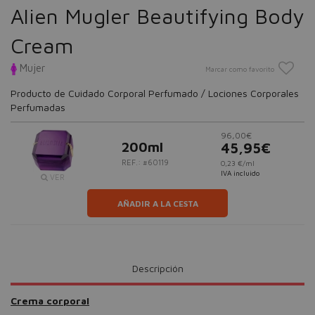
Alien Mugler Beautifying Body
Cream
Mujer
Marcar como favorito
Producto de Cuidado Corporal Perfumado / Lociones Corporales
Perfumadas
96,00€
200ml
45,95€
REF.: #60119
0,23 €/ml
IVA incluido
VER
AÑADIR A LA CESTA
Descripción
Crema corporal