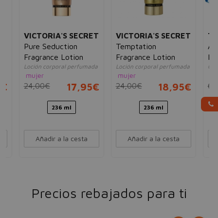
VICTORIA'S SECRET
VICTORIA'S SECRET
TH
Pure Seduction
Temptation
An
Fragrance Lotion
Fragrance Lotion
Bo
da
Loción corporal perfumada
Loción corporal perfumada
Cre
mujer
mujer
mu
5€
24,00€
17,95€
24,00€
18,95€
68
236 ml
236 ml
Añadir a la cesta
Añadir a la cesta
Precios rebajados para ti