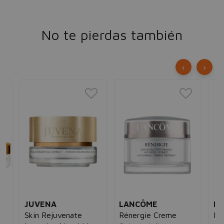
No te pierdas también
‹
›
JUVENA
LANCÔME
ES
Skin Rejuvenate
Rénergie Creme
Mi