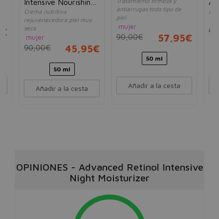
Tratamiento firmeza y
Intensive Nourishing
Ac
antiarrugas todo tipo de
Crema nutritiva
Loc
Day Cream
Lo
piel
rejuvenecedora piel muy
mu
mujer
seca
5€
90
90,00€
57,95€
mujer
90,00€
45,95€
50 ml
50 ml
Añadir a la cesta
Añadir a la cesta
OPINIONES
-
Advanced Retinol Intensive
Night Moisturizer