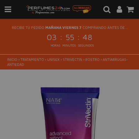
RECIBE TU PEDIDO
MAÑANA VIERNES 7
COMPRANDO ANTES DE...
:
:
03
55
48
HORAS
MINUTOS
SEGUNDOS
INICIO
›
TRATAMIENTO
›
UNISEX
›
STRIVECTIN
›
ROSTRO
›
ANTIARRUGAS-
ANTIEDAD