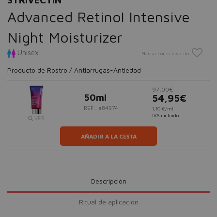
Advanced Retinol Intensive
Night Moisturizer
Unisex
Marcar como favorito
Producto de Rostro / Antiarrugas-Antiedad
97,00€
50ml
54,95€
REF.: #84974
1,10 €/ml
IVA incluido
VER
AÑADIR A LA CESTA
Descripción
Ritual de aplicación