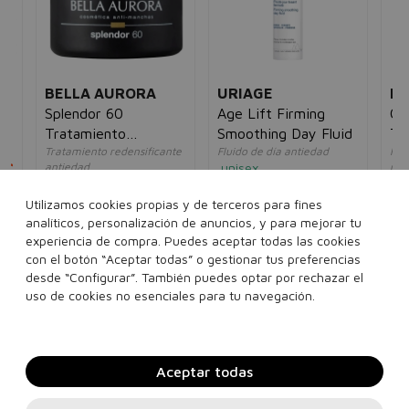
BELLA AURORA
URIAGE
PO
Splendor 60
Age Lift Firming
Cu
Tratamiento
Smoothing Day Fluid
Tr
Tratamiento redensificante
Fluido de día antiedad
For
Redensificante
5€
antiedad
unisex
mad
SPF20
unisex
un
35,00€
23,95€
64,00€
32,95€
7,
Utilizamos cookies propias y de terceros para fines
analíticos, personalización de anuncios, y para mejorar tu
40 ml
experiencia de compra. Puedes aceptar todas las cookies
50 ml
con el botón “Aceptar todas” o gestionar tus preferencias
desde “Configurar”. También puedes optar por rechazar el
Añadir a la cesta
Añadir a la cesta
uso de cookies no esenciales para tu navegación.
Aceptar todas