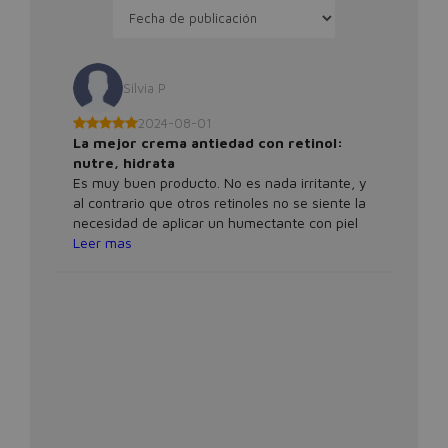
Silvia P
2024-08-01
La mejor crema antiedad con retinol:
nutre, hidrata
Es muy buen producto. No es nada irritante, y
al contrario que otros retinoles no se siente la
necesidad de aplicar un humectante con piel
seca, aunque siempre es una opción. Con una
Leer mas
pequeña cantidad deja el rostro jugoso,
luminoso, hidratado y se nota su efecto sobre
las arrugas. La marca tiene productos de
calidad. Repetiré compra, espero que sigan
manteniendo el producto.