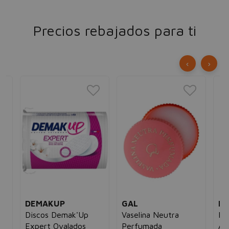
Precios rebajados para ti
‹
›
DEMAKUP
GAL
N
Discos Demak'Up
Vaselina Neutra
Hy
Expert Ovalados
Perfumada
Ag