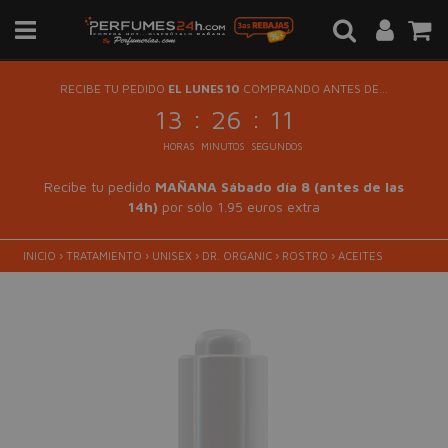
RECIBE TU PEDIDO
EL LUNES 10
COMPRANDO ANTES DE...
:
:
13
26
11
HORAS
MINUTOS
SEGUNDOS
Recibe tu pedido
MAÑANA Sábado día 8 (antes de las
14h)
por sólo 1.95 euros extra
INICIO
›
TRATAMIENTO
›
UNISEX
›
DR. ORGANIC
›
ROSTRO
›
ACEITES